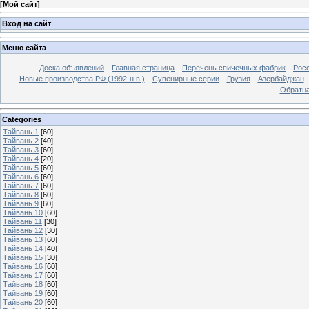
[
Мой сайт
]
Вход на сайт
Меню сайта
Доска объявлений
Главная страница
Перечень спичечных фабрик
Росс
Новые производства РФ (1992-н.в.)
Сувенирные серии
Грузия
Азербайджан
Обратна
Categories
Тайвань 1
[60]
Тайвань 2
[40]
Тайвань 3
[60]
Тайвань 4
[20]
Тайвань 5
[60]
Тайвань 6
[60]
Тайвань 7
[60]
Тайвань 8
[60]
Тайвань 9
[60]
Тайвань 10
[60]
Тайвань 11
[30]
Тайвань 12
[30]
Тайвань 13
[60]
Тайвань 14
[40]
Тайвань 15
[30]
Тайвань 16
[60]
Тайвань 17
[60]
Тайвань 18
[60]
Тайвань 19
[60]
Тайвань 20
[60]