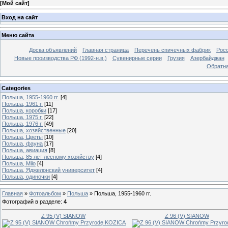
[
Мой сайт
]
Вход на сайт
Меню сайта
Доска объявлений
Главная страница
Перечень спичечных фабрик
Росс
Новые производства РФ (1992-н.в.)
Сувенирные серии
Грузия
Азербайджан
Обратна
Categories
Польша, 1955-1960 гг.
[4]
Польша, 1961 г.
[11]
Польша, коробки
[17]
Польша, 1975 г.
[22]
Польша, 1976 г.
[49]
Польша, хозяйственные
[20]
Польша, Цветы
[10]
Польша, фауна
[17]
Польша, авиация
[8]
Польша, 85 лет лесному хозяйству
[4]
Польша, Milo
[4]
Польша, Яджелонский университет
[4]
Польша, одиночки
[4]
Главная
»
Фотоальбом
»
Польша
»
Польша, 1955-1960 гг.
Фотографий в разделе
:
4
Z 95 (V) SIANOW
Z 96 (V) SIANOW