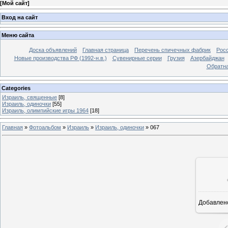
[
Мой сайт
]
Вход на сайт
Меню сайта
Доска объявлений
Главная страница
Перечень спичечных фабрик
Росс
Новые производства РФ (1992-н.в.)
Сувенирные серии
Грузия
Азербайджан
Обратна
Categories
Израиль, священные
[8]
Израиль, одиночки
[55]
Израиль, олимпийские игры 1964
[18]
Главная
»
Фотоальбом
»
Израиль
»
Израиль, одиночки
»
067
Добавлен