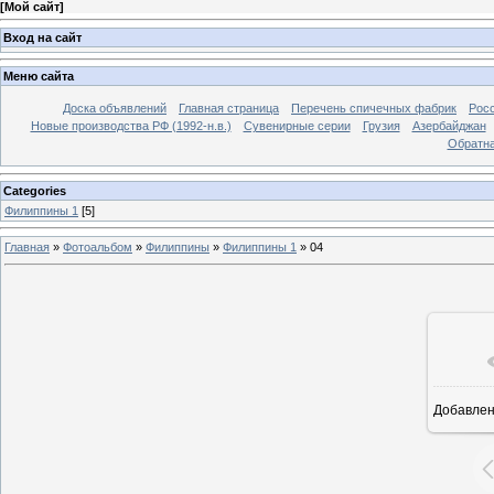
[
Мой сайт
]
Вход на сайт
Меню сайта
Доска объявлений
Главная страница
Перечень спичечных фабрик
Росс
Новые производства РФ (1992-н.в.)
Сувенирные серии
Грузия
Азербайджан
Обратна
Categories
Филиппины 1
[5]
Главная
»
Фотоальбом
»
Филиппины
»
Филиппины 1
»
04
Добавле
6