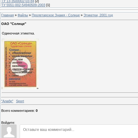
ТУ 13-3500002-03-84
[2]
ТУ 5551-002-54940509-2003
[1]
Главная
»
Файлы
»
Пролетарское Знамя - Солнце
»
Этикетки, 2001 год
ОАО "Солнце"
Одиночная этикетка.
"Алабр"
Sport
Всего комментариев
:
0
Войдите: