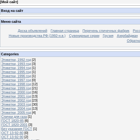
[
Мой сайт
]
Вход на сайт
Меню сайта
Доска объявлений
Главная страница
Перечень спичечных фабрик
Росс
Новые производства РФ (1992-н.в.)
Сувенирные серии
Грузия
Азербайджан
Обратна
Categories
Этикетки, 1992 год
[2]
Этикетки, 1993 год
[3]
Этикетки, 1994 год
[1]
Этикетки, 1995 год
[1]
Этикетки, 1996 год
[1]
Этикетки, 1997 год
[0]
Этикетки, 1998 год
[12]
Этикетки, 1999 год
[21]
Этикетки, 2000 год
[16]
Этикетки, 2001 год
[13]
Этикетки, 2002 год
[23]
Этикетки, 2003 год
[30]
Этикетки, 2004 год
[13]
Этикетки, 2005 год
[4]
Спички для газа
[1]
ГОСТ 1820-85
[6]
ГОСТ 1820-2001
[3]
Без указания ГОСТ
[1]
ОСТ 13-92-80
[0]
ОСТ 13-92-90
[2]