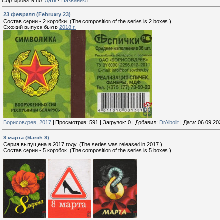
Сортировать по
:
Дате
·
Названию
23 февраля (February 23)
Состав серии - 2 коробки. (The composition of the series is 2 boxes.)
Схожий выпуск был в
2018 г.
Борисовдрев, 2017
|
Просмотров:
591
|
Загрузок:
0
|
Добавил:
DrAibolit
|
Дата:
06.09.20
8 марта (March 8)
Серия выпущена в 2017 году. (The series was released in 2017.)
Состав серии - 5 коробок. (The composition of the series is 5 boxes.)