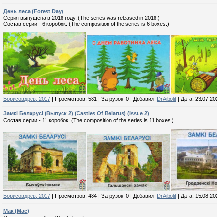
День леса (Forest Day)
Серия выпущена в 2018 году. (The series was released in 2018.)
Состав серии - 6 коробок. (The composition of the series is 6 boxes.)
Борисовдрев, 2017
|
Просмотров:
581
|
Загрузок:
0
|
Добавил:
DrAibolit
|
Дата:
23.07.20
Замкi Беларусi (Выпуск 2) (Castles Of Belarus) (Issue 2)
Состав серии - 11 коробок. (The composition of the series is 11 boxes.)
Борисовдрев, 2017
|
Просмотров:
484
|
Загрузок:
0
|
Добавил:
DrAibolit
|
Дата:
15.08.20
Мак (Mac)