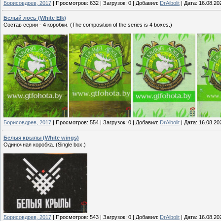
Борисовдрев, 2017
|
Просмотров:
632
|
Загрузок:
0
|
Добавил:
DrAibolit
|
Дата:
16.08.20
Белый лось (White Elk)
Состав серии - 4 коробки. (The composition of the series is 4 boxes.)
Борисовдрев, 2017
|
Просмотров:
554
|
Загрузок:
0
|
Добавил:
DrAibolit
|
Дата:
16.08.20
Белыя крылы (White wings)
Одиночная коробка. (Single box.)
Борисовдрев, 2017
|
Просмотров:
543
|
Загрузок:
0
|
Добавил:
DrAibolit
|
Дата:
16.08.20