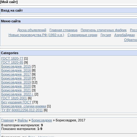
[
Мой сайт
]
Вход на сайт
Меню сайта
Доска объявлений
Главная страница
Перечень спичечных фабрик
Росс
Новые производства РФ (1992-н.в.)
Сувенирные серии
Грузия
Азербайджан
Обратна
Categories
ГОСТ 1820-77
[1]
ГОСТ 1820-85
[9]
Борисовдрев, 2015
[7]
Борисовдрев, 2016
[8]
Борисовдрев, 2017
[9]
Борисовдрев, 2018
[7]
Борисовдрев, 2019
[12]
Борисовдрев, 2020
[3]
Борисовдрев, 2021
[3]
Борисовдрев, 2022 г.
[2]
ГОСТ 1820-2001
[6]
Без указания ГОСТ
[73]
Борисовдрев, спички-книжки
[1]
ТУ BY 600012256.012-2011
[6]
Главная
»
Файлы
»
Борисовдрев
»
Борисовдрев, 2017
В категории материалов
:
9
Показано материалов
:
1-9