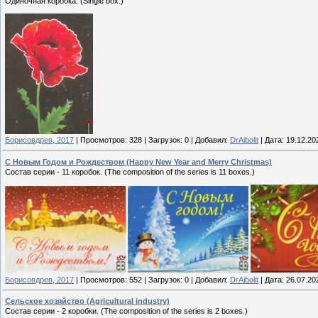
Одиночная коробка. (Single box.)
Борисовдрев, 2017
|
Просмотров:
328
|
Загрузок:
0
|
Добавил:
DrAibolit
|
Дата:
19.12.20
С Новым Годом и Рождеством (Happy New Year and Merry Christmas)
Состав серии - 11 коробок. (The composition of the series is 11 boxes.)
Борисовдрев, 2017
|
Просмотров:
552
|
Загрузок:
0
|
Добавил:
DrAibolit
|
Дата:
26.07.20
Сельское хозяйство (Agricultural industry)
Состав серии - 2 коробки. (The composition of the series is 2 boxes.)