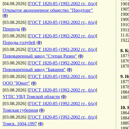
[04.08.2026]
[
ГОСТ 1820-85 (1992-2002 гг., б/ц)
]
1901
1905
Открытое акционерное общество "Продторг"
190
(
0
)
1909
[03.08.2026]
[
ГОСТ 1820-85 (1992-2002 гг., б/ц)
]
1910
Природа
(
0
)
1911
11.
[03.08.2026]
[
ГОСТ 1820-85 (1992-2002 гг., б/ц)
]
192
Породы голубей
(
0
)
[03.08.2026]
[
ГОСТ 1820-85 (1992-2002 гг., б/ц)
]
8. К
187?
Пивоваренный завод "Степан Разин"
(
0
)
187
[03.08.2026]
[
ГОСТ 1820-85 (1992-2002 гг., б/ц)
]
187
Пивоваренный завод "Бавария"
(
0
)
[03.08.2026]
[
ГОСТ 1820-85 (1992-2002 гг., б/ц)
]
9. Н
1875
ООО "Юнит"
(
0
)
187
[03.08.2026]
[
ГОСТ 1820-85 (1992-2002 гг., б/ц)
]
1884
УГПС УВД Томской области
(
0
)
188
[03.08.2026]
[
ГОСТ 1820-85 (1992-2002 гг., б/ц)
]
10. 
Томская губерния
(
0
)
186
[03.08.2026]
[
ГОСТ 1820-85 (1992-2002 гг., б/ц)
]
188
188
Томск. 1604-1997
(
0
)
1890