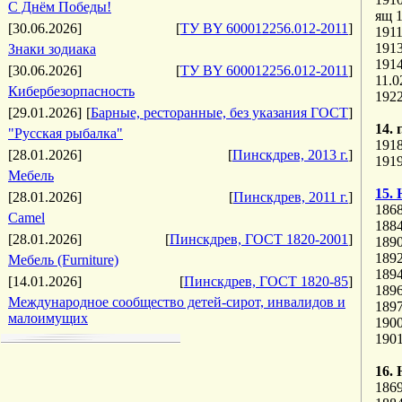
С Днём Победы!
ящ 1
[30.06.2026]
[
ТУ BY 600012256.012-2011
]
1911
1913
Знаки зодиака
1914
[30.06.2026]
[
ТУ BY 600012256.012-2011
]
11.
Кибербезорпасность
192
[29.01.2026]
[
Барные, ресторанные, без указания ГОСТ
]
14.
"Русская рыбалка"
191
[28.01.2026]
[
Пинскдрев, 2013 г.
]
191
Мебель
15. 
[28.01.2026]
[
Пинскдрев, 2011 г.
]
186
Camel
188
[28.01.2026]
[
Пинскдрев, ГОСТ 1820-2001
]
1890
189
Мебель (Furniture)
189
[14.01.2026]
[
Пинскдрев, ГОСТ 1820-85
]
1896
Международное сообщество детей-сирот, инвалидов и
1897
малоимущих
190
190
16. 
186