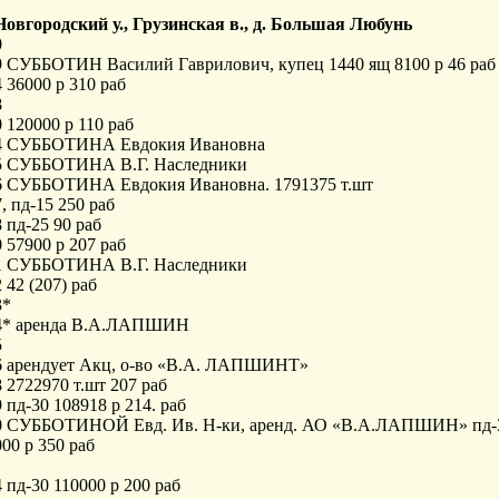
 Новгородский у., Грузинская в., д. Большая Любунь
0
9 СУББОТИН Василий Гаврилович, купец 1440 ящ 8100 р 46 раб
 36000 р 310 раб
8
 120000 р 110 раб
4 СУББОТИНА Евдокия Ивановна
5 СУББОТИНА В.Г. Наследники
6 СУББОТИНА Евдокия Ивановна. 1791375 т.шт
, пд-15 250 раб
 пд-25 90 раб
 57900 р 207 раб
1 СУББОТИНА В.Г. Наследники
 42 (207) раб
3*
4* аренда В.А.ЛАПШИН
5
6 арендует Акц, о-во «В.А. ЛАПШИНТ»
 2722970 т.шт 207 раб
 пд-30 108918 р 214. раб
0 СУББОТИНОЙ Евд. Ив. Н-ки, аренд. АО «В.А.ЛАПШИН» пд-3
00 р 350 раб
1
 пд-30 110000 р 200 раб