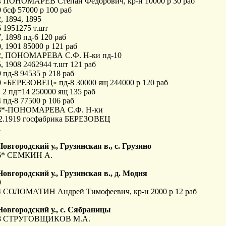
4 ПОНОМАРЕВ Степан Федорович, кр-н 10000 р 30 раб
 бсф 57000 р 100 раб
, 1894, 1895
 1951275 т.шт
, 1898 пд-6 120 раб
, 1901 85000 р 121 раб
2, ПОНОМАРЕВА С.Ф. Н-ки пд-10
, 1908 2462944 т.шт 121 раб
 пд-8 94535 р 218 раб
0 «БЕРЕЗОВЕЦ» пд-8 30000 ящ 244000 р 120 раб
 2 пд=14 250000 ящ 135 раб
 пд-8 77500 р 106 раб
8*-ПОНОМАРЕВА С.Ф. Н-ки
02.1919 госфабрика БЕРЕЗОВЕЦ
1
Новгородский у., Грузинская в., с. Грузино
6* СЕМКИН А.
Новгородский у., Грузинская в., д. Модня
9
4 СОЛОМАТИН Андрей Тимофеевич, кр-н 2000 р 12 раб
 Новгородский у., с. Сябраницы
8 СТРУГОВЩИКОВ М.А.