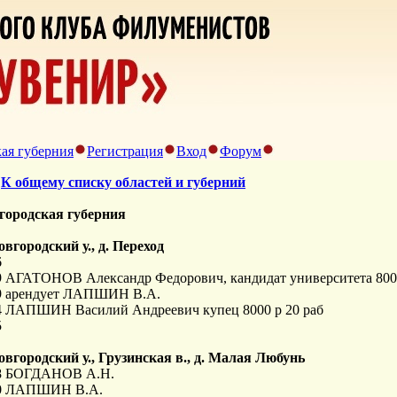
ая губерния
Регистрация
Вход
Форум
>
К общему списку областей и губерний
городская губерния
овгородский у., д. Переход
6
9 АГАТОНОВ Александр Федорович, кандидат университета 800 
9 арендует ЛАПШИН В.А.
4 ЛАПШИН Василий Андреевич купец 8000 р 20 раб
5
овгородский у., Грузинская в., д. Малая Любунь
8 БОГДАНОВ А.Н.
0 ЛАПШИН В.А.