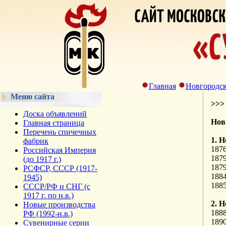
Главная
Новгородск
Меню сайта
>>
Доска объявлений
Нов
Главная страница
Перечень спичечных
1. Н
фабрик
187
Российская Империя
187
(до 1917 г.)
187
РСФСР, СССР (1917-
188
1945)
188
СССР/РФ и СНГ (с
1917 г. по н.в.)
2. Н
Новые производства
188
РФ (1992-н.в.)
189
Сувенирные серии