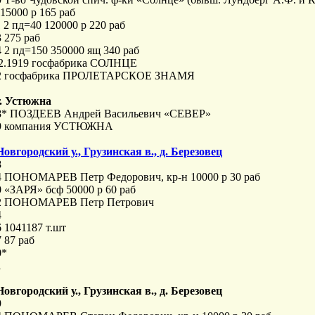
15000 р 165 раб
 2 пд=40 120000 р 220 раб
 275 раб
 2 пд=150 350000 ящ 340 раб
02.1919 госфабрика СОЛНЦЕ
2 госфабрика ПРОЛЕТАРСКОЕ ЗНАМЯ
 г. Устюжна
8* ПОЗДЕЕВ Андрей Васильевич «СЕВЕР»
9 компания УСТЮЖНА
Новгородский у., Грузинская в., д. Березовец
8
4 ПОНОМАРЕВ Петр Федорович, кр-н 10000 р 30 раб
 «ЗАРЯ» бсф 50000 р 60 раб
2 ПОНОМАРЕВ Петр Петрович
4
 1041187 т.шт
 87 раб
0*
1
Новгородский у., Грузинская в., д. Березовец
9