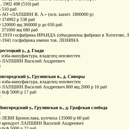
, 1902 498 (510) раб
 510 раб
6 АО «ЛАПШИН В. А.» (осн. капит. 1800000 р)
 374992 р 538 раб
 120000 ящ З60000 р до 650 раб
 371000 ящ 680 раб
02.1919 госфабрика ИРАИДА (объединены фабрики в Хотитове, 
2-1941 госфабрика имени тов. ЛЕНИНА
рестецкий у., д. Глади
 изба-мануфактура, владелец неизвестен
6 ЛАПШИН Василий Андреевич
8
овгородский у., Грузинская в., д. Сиворы
 изба-мануфактура, владелец неизвестен
8 ЛАПШИН Василий Андреевич 800 ящ 2000 р 16 раб
 бсф 5000 р 17 раб
7
Новгородский у., Грузинская в., д. Графская слобода
4
4 ЛЕВИ Бронислава, купчиха 135000 р 60 раб
9 арендует ЛАПШИН Василий Андреевич
 бсф 5000 р 22 раб