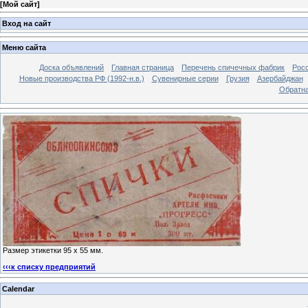
[
Мой сайт
]
Вход на сайт
Меню сайта
Доска объявлений
Главная страница
Перечень спичечных фабрик
Росс
Новые производства РФ (1992-н.в.)
Сувенирные серии
Грузия
Азербайджан
Обратна
Размер этикетки 95 х 55 мм.
‹‹‹к списку предприятий
Calendar