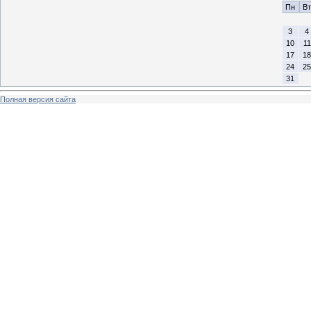
Пн
Вт
3
4
10
11
17
18
24
25
31
Полная версия сайта