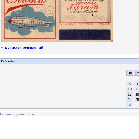
‹‹‹к списку предприятий
Calendar
Пн
Вт
3
4
10
11
17
18
24
25
31
Полная версия сайта