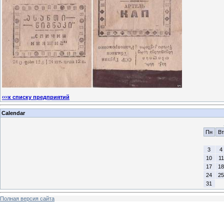
‹‹‹к списку предприятий
Calendar
Пн
Вт
3
4
10
11
17
18
24
25
31
Полная версия сайта