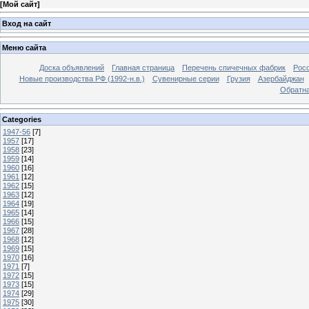
[
Мой сайт
]
Вход на сайт
Меню сайта
Доска объявлений
Главная страница
Перечень спичечных фабрик
Росс
Новые производства РФ (1992-н.в.)
Сувенирные серии
Грузия
Азербайджан
Обратна
Categories
1947-56
[7]
1957
[17]
1958
[23]
1959
[14]
1960
[16]
1961
[12]
1962
[15]
1963
[12]
1964
[19]
1965
[14]
1966
[15]
1967
[28]
1968
[12]
1969
[15]
1970
[16]
1971
[7]
1972
[15]
1973
[15]
1974
[29]
1975
[30]