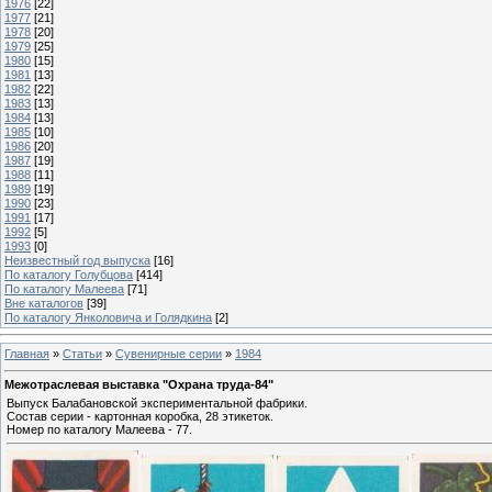
1976
[22]
1977
[21]
1978
[20]
1979
[25]
1980
[15]
1981
[13]
1982
[22]
1983
[13]
1984
[13]
1985
[10]
1986
[20]
1987
[19]
1988
[11]
1989
[19]
1990
[23]
1991
[17]
1992
[5]
1993
[0]
Неизвестный год выпуска
[16]
По каталогу Голубцова
[414]
По каталогу Малеева
[71]
Вне каталогов
[39]
По каталогу Янколовича и Голядкина
[2]
Главная
»
Статьи
»
Сувенирные серии
»
1984
Межотраслевая выставка "Охрана труда-84"
Выпуск Балабановской экспериментальной фабрики.
Состав серии - картонная коробка, 28 этикеток.
Номер по каталогу Малеева - 77.