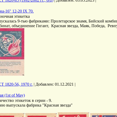
Т 1820-85 (1992-2002 гг., б/ц)
|
Добавлен:
03.05.2023
|
на-16" 12-20 IX 70.
ночная этикетка
ускалась 9-тью фабриками: Пролетарское знамя, Бийский комби
бинат, объединение Гигант, Красная звезда, Маяк, Победа, Ревп
Т 1820-56, 1970 г.
|
Добавлен:
01.12.2021
|
ая (1st of May)
ичество этикеток в серии - 9.
ию выпускала фабрика "Красная звезда"