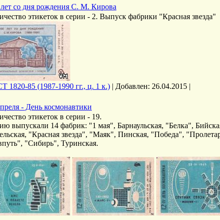
 лет со дня рождения С. М. Кирова
ичество этикеток в серии - 2. Выпуск фабрики "Красная звезда"
Т 1820-85 (1987-1990 гг., ц. 1 к.)
|
Добавлен:
26.04.2015
|
апреля - День космонавтики
ичество этикеток в серии - 19.
ию выпускали 14 фабрик: "1 мая", Барнаульская, "Белка", Бийска
ельская, "Красная звезда", "Маяк", Пинская, "Победа", "Пролетар
впуть", "Сибирь", Туринская.