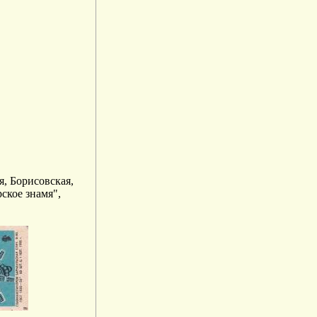
я, Борисовская,
ское знамя",