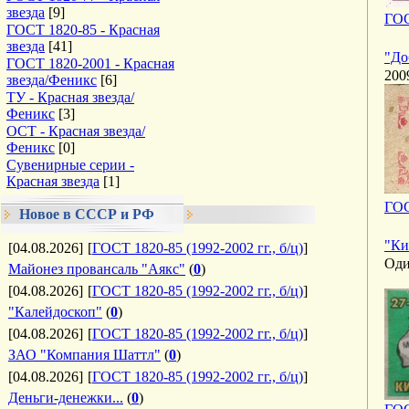
звезда
[9]
ГОС
ГОСТ 1820-85 - Красная
звезда
[41]
"До
ГОСТ 1820-2001 - Красная
200
звезда/Феникс
[6]
ТУ - Красная звезда/
Феникс
[3]
ОСТ - Красная звезда/
Феникс
[0]
Сувенирные серии -
Красная звезда
[1]
ГОС
Новое в СССР и РФ
"Ки
[04.08.2026]
[
ГОСТ 1820-85 (1992-2002 гг., б/ц)
]
Оди
Майонез провансаль "Аякс"
(
0
)
[04.08.2026]
[
ГОСТ 1820-85 (1992-2002 гг., б/ц)
]
"Калейдоскоп"
(
0
)
[04.08.2026]
[
ГОСТ 1820-85 (1992-2002 гг., б/ц)
]
ЗАО "Компания Шаттл"
(
0
)
[04.08.2026]
[
ГОСТ 1820-85 (1992-2002 гг., б/ц)
]
Деньги-денежки...
(
0
)