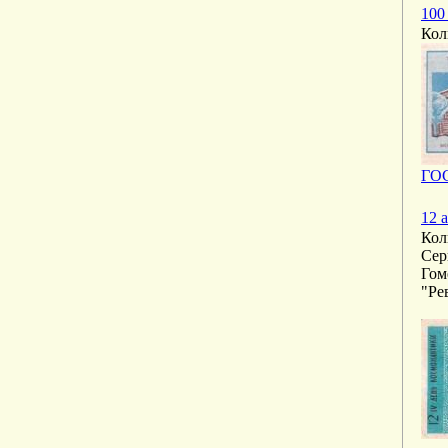
100
Кол
ГОС
12 
Кол
Сер
Гом
"Ре