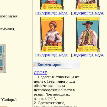
[
Нидерланды, мода
]
[
Нидерланды, мода
]
ного музея
комбинат,
[
Нидерланды, мода
]
[
Нидерланды, мода
]
Комментарии
GOOSE
1. Подобные этикетки, а их
после с 1992г. много, для
облегчения поиска
целесообразней внести в
раздел "Без выходных
данных, РФ".
 "Сибирь".
2. Соответственно,