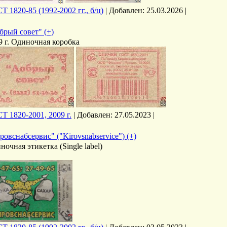
Т 1820-85 (1992-2002 гг., б/ц)
|
Добавлен:
25.03.2026
|
брый совет" (+)
9 г. Одиночная коробка
Т 1820-2001, 2009 г.
|
Добавлен:
27.05.2023
|
ровснабсервис" ("Kirovsnabservice") (+)
ночная этикетка (Single label)