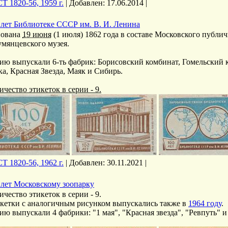
Т 1820-56, 1959 г.
|
Добавлен:
17.06.2014
|
 лет Библиотеке СССР им. В. И. Ленина
ована
19 июня
(1 июля) 1862 года в составе Московского публич
умянцевского музея.
ию выпускали 6-ть фабрик: Борисовский комбинат, Гомельский 
ка, Красная Звезда, Маяк и Сибирь.
ичество этикеток в серии - 9.
Т 1820-56, 1962 г.
|
Добавлен:
30.11.2021
|
 лет Московскому зоопарку
ичество этикеток в серии - 9.
кетки с аналогичным рисунком выпускались также в
1964 году
.
ию выпускали 4 фабрики: "1 мая", "Красная звезда", "Ревпуть" и