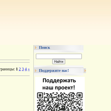
Поиск
траницы
:
1
2
3
4
»
Поддержите нас!