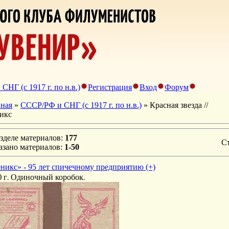
НГ (с 1917 г. по н.в.)
Регистрация
Вход
Форум
вная
»
СССР/РФ и СНГ (с 1917 г. по н.в.)
» Красная звезда //
икс
зделе материалов
:
177
С
азано материалов
:
1-50
никс» - 95 лет спичечному предприятию (+)
0 г. Одиночный коробок.