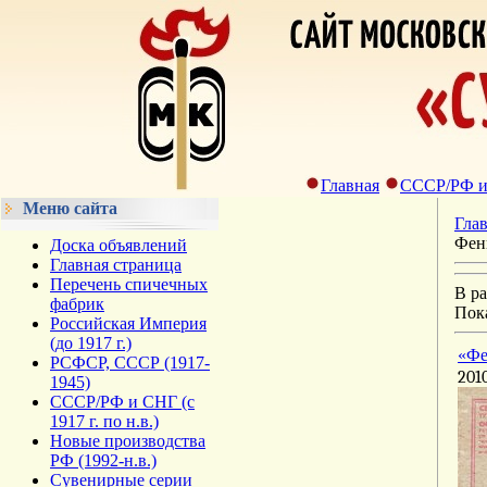
Главная
СССР/РФ и С
Меню сайта
Гла
Фен
Доска объявлений
Главная страница
Перечень спичечных
В ра
фабрик
Пок
Российская Империя
(до 1917 г.)
«Фе
РСФСР, СССР (1917-
201
1945)
СССР/РФ и СНГ (с
1917 г. по н.в.)
Новые производства
РФ (1992-н.в.)
Сувенирные серии