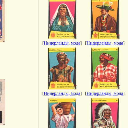
[
Нидерланды, мода
]
[
Нидерланды, мода
]
[
Нидерланды, мода
]
[
Нидерланды, мода
]