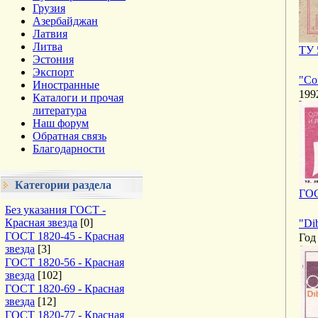
Грузия
Азербайджан
Латвия
Литва
ТУ 
Эстония
Экспорт
"Con
Иностранные
199
Каталоги и прочая
литература
Наш форум
Обратная связь
Благодарности
Категории раздела
ГОС
Без указания ГОСТ -
Красная звезда
[0]
"Di
ГОСТ 1820-45 - Красная
Год
звезда
[3]
ГОСТ 1820-56 - Красная
звезда
[102]
ГОСТ 1820-69 - Красная
звезда
[12]
ГОСТ 1820-77 - Красная