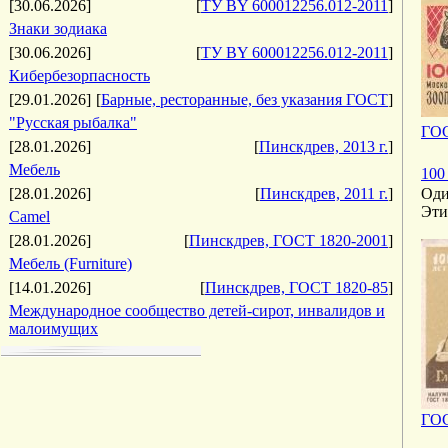
[30.06.2026]
[
ТУ BY 600012256.012-2011
]
Знаки зодиака
[30.06.2026]
[
ТУ BY 600012256.012-2011
]
Кибербезорпасность
[29.01.2026]
[
Барные, ресторанные, без указания ГОСТ
]
"Русская рыбалка"
ГОС
[28.01.2026]
[
Пинскдрев, 2013 г.
]
Мебель
100
[28.01.2026]
[
Пинскдрев, 2011 г.
]
Оди
Эти
Camel
[28.01.2026]
[
Пинскдрев, ГОСТ 1820-2001
]
Мебель (Furniture)
[14.01.2026]
[
Пинскдрев, ГОСТ 1820-85
]
Международное сообщество детей-сирот, инвалидов и
малоимущих
ГОС