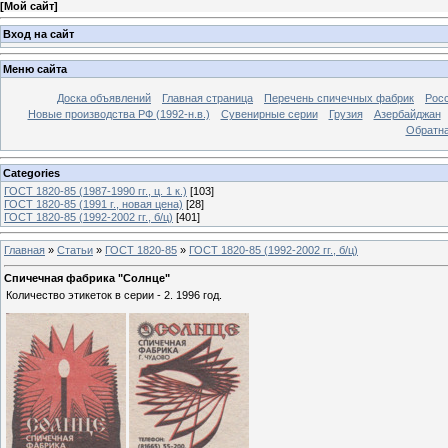
[
Мой сайт
]
Вход на сайт
Меню сайта
Доска объявлений
Главная страница
Перечень спичечных фабрик
Росс
Новые производства РФ (1992-н.в.)
Сувенирные серии
Грузия
Азербайджан
Обратна
Categories
ГОСТ 1820-85 (1987-1990 гг., ц. 1 к.)
[103]
ГОСТ 1820-85 (1991 г., новая цена)
[28]
ГОСТ 1820-85 (1992-2002 гг., б/ц)
[401]
Главная
»
Статьи
»
ГОСТ 1820-85
»
ГОСТ 1820-85 (1992-2002 гг., б/ц)
Спичечная фабрика "Солнце"
Количество этикеток в серии - 2. 1996 год.