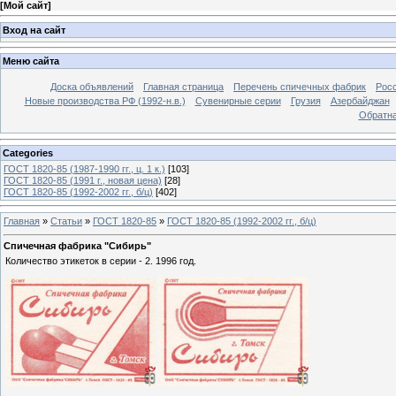
[
Мой сайт
]
Вход на сайт
Меню сайта
Доска объявлений
Главная страница
Перечень спичечных фабрик
Росс
Новые производства РФ (1992-н.в.)
Сувенирные серии
Грузия
Азербайджан
Обратна
Categories
ГОСТ 1820-85 (1987-1990 гг., ц. 1 к.)
[103]
ГОСТ 1820-85 (1991 г., новая цена)
[28]
ГОСТ 1820-85 (1992-2002 гг., б/ц)
[402]
Главная
»
Статьи
»
ГОСТ 1820-85
»
ГОСТ 1820-85 (1992-2002 гг., б/ц)
Спичечная фабрика "Сибирь"
Количество этикеток в серии - 2. 1996 год.