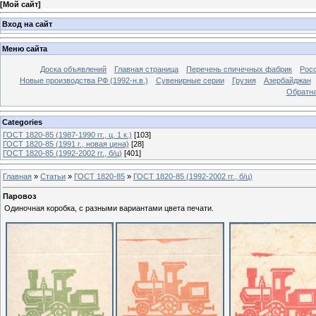
[
Мой сайт
]
Вход на сайт
Меню сайта
Доска объявлений
Главная страница
Перечень спичечных фабрик
Росс
Новые производства РФ (1992-н.в.)
Сувенирные серии
Грузия
Азербайджан
Обратна
Categories
ГОСТ 1820-85 (1987-1990 гг., ц. 1 к.)
[103]
ГОСТ 1820-85 (1991 г., новая цена)
[28]
ГОСТ 1820-85 (1992-2002 гг., б/ц)
[401]
Главная
»
Статьи
»
ГОСТ 1820-85
»
ГОСТ 1820-85 (1992-2002 гг., б/ц)
Паровоз
Одиночная коробка, с разными вариантами цвета печати.