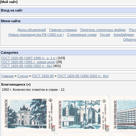
[
Мой сайт
]
Вход на сайт
Меню сайта
Доска объявлений
Главная страница
Перечень спичечных фабрик
Росс
Новые производства РФ (1992-н.в.)
Сувенирные серии
Грузия
Азербайджан
Обратна
Categories
ГОСТ 1820-85 (1987-1990 гг., ц. 1 к.)
[103]
ГОСТ 1820-85 (1991 г., новая цена)
[28]
ГОСТ 1820-85 (1992-2002 гг., б/ц)
[401]
Главная
»
Статьи
»
ГОСТ 1820-85
»
ГОСТ 1820-85 (1992-2002 гг., б/ц)
Благовещенск (+)
1992 г. Количество этикеток в серии - 12.