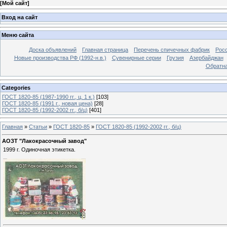
[
Мой сайт
]
Вход на сайт
Меню сайта
Доска объявлений
Главная страница
Перечень спичечных фабрик
Росс
Новые производства РФ (1992-н.в.)
Сувенирные серии
Грузия
Азербайджан
Обратна
Categories
ГОСТ 1820-85 (1987-1990 гг., ц. 1 к.)
[103]
ГОСТ 1820-85 (1991 г., новая цена)
[28]
ГОСТ 1820-85 (1992-2002 гг., б/ц)
[401]
Главная
»
Статьи
»
ГОСТ 1820-85
»
ГОСТ 1820-85 (1992-2002 гг., б/ц)
АОЗТ "Лакокрасочный завод"
1999 г. Одиночная этикетка.