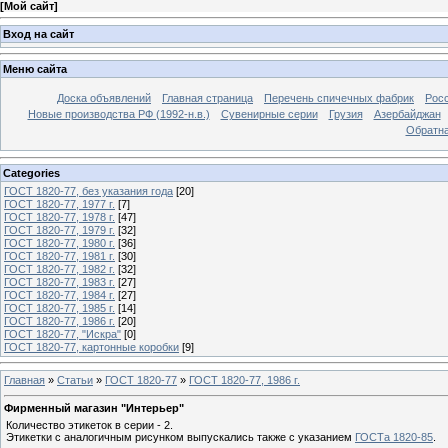
[
Мой сайт
]
Вход на сайт
Меню сайта
Доска объявлений
Главная страница
Перечень спичечных фабрик
Росс
Новые производства РФ (1992-н.в.)
Сувенирные серии
Грузия
Азербайджан
Обратна
Categories
ГОСТ 1820-77, без указания года
[20]
ГОСТ 1820-77, 1977 г.
[7]
ГОСТ 1820-77, 1978 г.
[47]
ГОСТ 1820-77, 1979 г.
[32]
ГОСТ 1820-77, 1980 г.
[36]
ГОСТ 1820-77, 1981 г.
[30]
ГОСТ 1820-77, 1982 г.
[32]
ГОСТ 1820-77, 1983 г.
[27]
ГОСТ 1820-77, 1984 г.
[27]
ГОСТ 1820-77, 1985 г.
[14]
ГОСТ 1820-77, 1986 г.
[20]
ГОСТ 1820-77, "Искра"
[0]
ГОСТ 1820-77, картонные коробки
[9]
Главная
»
Статьи
»
ГОСТ 1820-77
»
ГОСТ 1820-77, 1986 г.
Фирменный магазин "Интерьер"
Количество этикеток в серии - 2.
Этикетки с аналогичным рисунком выпускались также с указанием
ГОСТа 1820-85
.