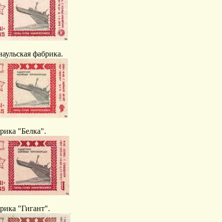
наульская фабрика.
рика "Белка".
рика "Гигант".