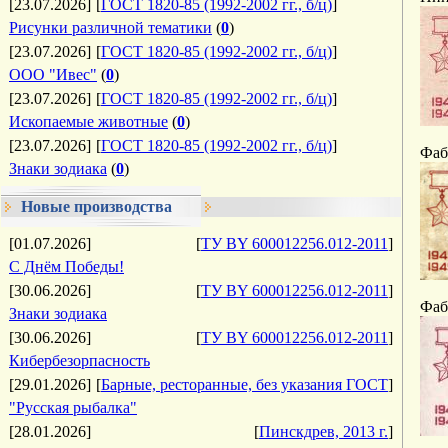
[23.07.2026]
[
ГОСТ 1820-85 (1992-2002 гг., б/ц)
]
Рисунки различной тематики
(
0
)
[23.07.2026]
[
ГОСТ 1820-85 (1992-2002 гг., б/ц)
]
ООО "Ивес"
(
0
)
[23.07.2026]
[
ГОСТ 1820-85 (1992-2002 гг., б/ц)
]
Ископаемые животные
(
0
)
[23.07.2026]
[
ГОСТ 1820-85 (1992-2002 гг., б/ц)
]
Фаб
Знаки зодиака
(
0
)
Новые производства
[01.07.2026]
[
ТУ BY 600012256.012-2011
]
С Днём Победы!
[30.06.2026]
[
ТУ BY 600012256.012-2011
]
Фаб
Знаки зодиака
[30.06.2026]
[
ТУ BY 600012256.012-2011
]
Кибербезорпасность
[29.01.2026]
[
Барные, ресторанные, без указания ГОСТ
]
"Русская рыбалка"
[28.01.2026]
[
Пинскдрев, 2013 г.
]