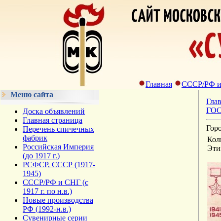
Главная
СССР/РФ и С
Меню сайта
Гла
ГОСТ
Доска объявлений
Главная страница
Гор
Перечень спичечных
фабрик
Кол
Российская Империя
Эти
(до 1917 г.)
РСФСР, СССР (1917-
1945)
СССР/РФ и СНГ (с
1917 г. по н.в.)
Новые производства
РФ (1992-н.в.)
Сувенирные серии