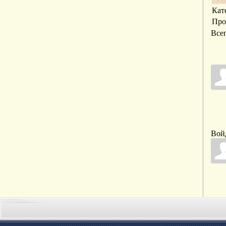
Кат
Про
Все
Вой