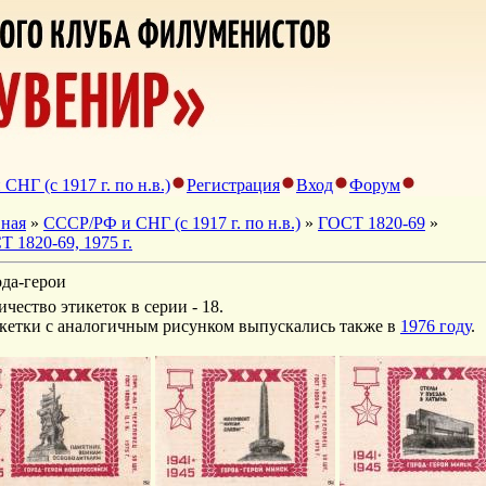
НГ (с 1917 г. по н.в.)
Регистрация
Вход
Форум
вная
»
СССР/РФ и СНГ (с 1917 г. по н.в.)
»
ГОСТ 1820-69
»
 1820-69, 1975 г.
ода-герои
ичество этикеток в серии - 18.
кетки с аналогичным рисунком выпускались также в
1976 году
.