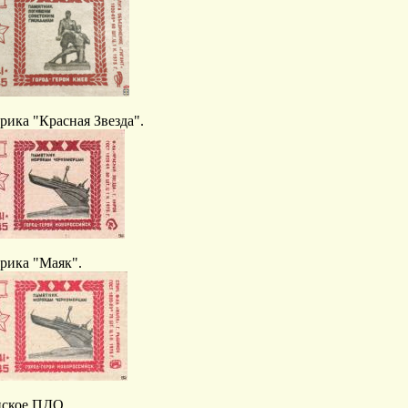
рика "Красная Звезда".
рика "Маяк".
ское ПДО.