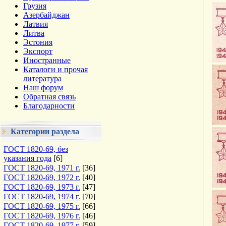
Грузия
Азербайджан
Латвия
Литва
Эстония
Экспорт
Иностранные
Каталоги и прочая
литература
Наш форум
Обратная связь
Благодарности
Категории раздела
ГОСТ 1820-69, без
указания года
[6]
ГОСТ 1820-69, 1971 г.
[36]
ГОСТ 1820-69, 1972 г.
[40]
ГОСТ 1820-69, 1973 г.
[47]
ГОСТ 1820-69, 1974 г.
[70]
ГОСТ 1820-69, 1975 г.
[66]
ГОСТ 1820-69, 1976 г.
[46]
ГОСТ 1820-69, 1977 г.
[59]