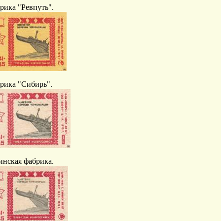
рика "Ревпуть".
рика "Сибирь".
инская фабрика.