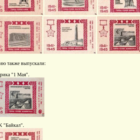
ию также выпускали:
рика "1 Мая".
 "Байкал".