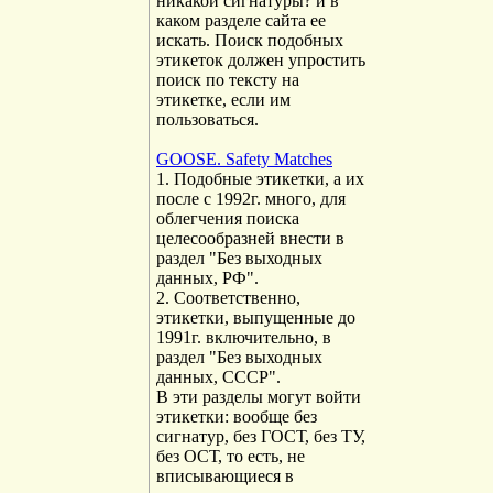
никакой сигнатуры? и в
каком разделе сайта ее
искать. Поиск подобных
этикеток должен упростить
поиск по тексту на
этикетке, если им
пользоваться.
GOOSE. Safety Matches
1. Подобные этикетки, а их
после с 1992г. много, для
облегчения поиска
целесообразней внести в
раздел "Без выходных
данных, РФ".
2. Соответственно,
этикетки, выпущенные до
1991г. включительно, в
раздел "Без выходных
данных, СССР".
В эти разделы могут войти
этикетки: вообще без
сигнатур, без ГОСТ, без ТУ,
без ОСТ, то есть, не
вписывающиеся в