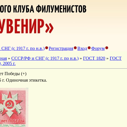
НГ (с 1917 г. по н.в.)
Регистрация
Вход
Форум
вная
»
СССР/РФ и СНГ (с 1917 г. по н.в.)
»
ГОСТ 1820
»
ГОСТ
, 2005 г.
ет Победы (+)
5 г. Одиночная этикетка.