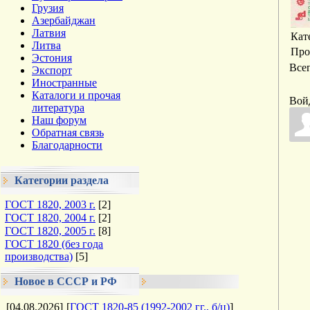
Грузия
Азербайджан
Латвия
Кат
Литва
Про
Эстония
Все
Экспорт
Иностранные
Каталоги и прочая
Вой
литература
Наш форум
Обратная связь
Благодарности
Категории раздела
ГОСТ 1820, 2003 г.
[2]
ГОСТ 1820, 2004 г.
[2]
ГОСТ 1820, 2005 г.
[8]
ГОСТ 1820 (без года
производства)
[5]
Новое в СССР и РФ
[04.08.2026]
[
ГОСТ 1820-85 (1992-2002 гг., б/ц)
]