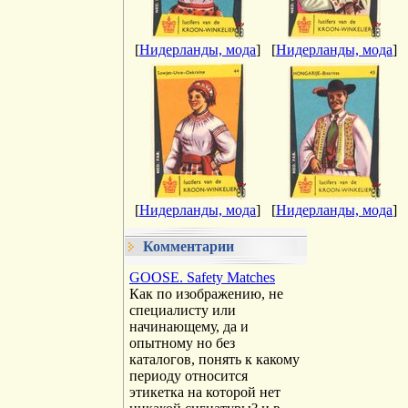
[
Нидерланды, мода
]
[
Нидерланды, мода
]
[
Нидерланды, мода
]
[
Нидерланды, мода
]
Комментарии
GOOSE. Safety Matches
Как по изображению, не
специалисту или
начинающему, да и
опытному но без
каталогов, понять к какому
периоду относится
этикетка на которой нет