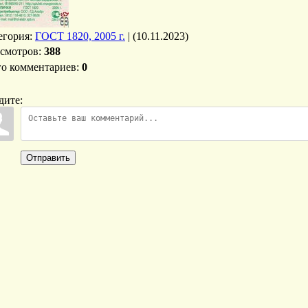
егория
:
ГОСТ 1820, 2005 г.
|
(10.11.2023)
смотров
:
388
го комментариев
:
0
дите:
Отправить