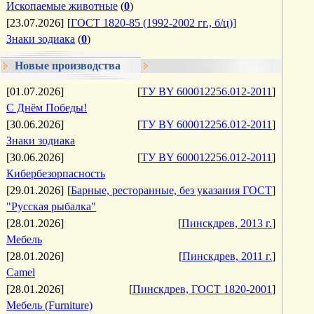
Ископаемые животные
(
0
)
[23.07.2026]
[
ГОСТ 1820-85 (1992-2002 гг., б/ц)
]
Знаки зодиака
(
0
)
Новые производства
[01.07.2026]
[
ТУ BY 600012256.012-2011
]
С Днём Победы!
[30.06.2026]
[
ТУ BY 600012256.012-2011
]
Знаки зодиака
[30.06.2026]
[
ТУ BY 600012256.012-2011
]
Кибербезорпасность
[29.01.2026]
[
Барные, ресторанные, без указания ГОСТ
]
"Русская рыбалка"
[28.01.2026]
[
Пинскдрев, 2013 г.
]
Мебель
[28.01.2026]
[
Пинскдрев, 2011 г.
]
Camel
[28.01.2026]
[
Пинскдрев, ГОСТ 1820-2001
]
Мебель (Furniture)