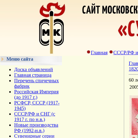
Главная
СССР/РФ и С
Меню сайта
Гла
1820
Доска объявлений
Главная страница
60 л
Перечень спичечных
фабрик
200
Российская Империя
(до 1917 г.)
РСФСР, СССР (1917-
1945)
СССР/РФ и СНГ (с
1917 г. по н.в.)
Новые производства
РФ (1992-н.в.)
Сувенирные серии