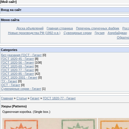
[
Мой сайт
]
Вход на сайт
Меню сайта
Доска объявлений
Главная страница
Перечень спичечных фабрик
Росс
Новые производства РФ (1992-н.в.)
Сувенирные серии
Грузия
Азербайджан
Обратна
Categories
Без указания ГОСТ - Гигант
[0]
ГОСТ 1820-45 - Гигант
[8]
ГОСТ 1820-56 - Гигант
[108]
ГОСТ 1820-69 - Гигант
[9]
ГОСТ 1820-77 - Гигант
[8]
ГОСТ 1820-85 - Гигант
[42]
ГОСТ 1820-2001 - Гигант
[0]
ТУ - Гигант
[0]
ОСТ - Гигант
[0]
Сувенирные серии - Гигант
[1]
Главная
»
Статьи
»
Гигант
»
ГОСТ 1820-77 - Гигант
Узоры (Patterns)
Одиночная коробка. (Single box.)