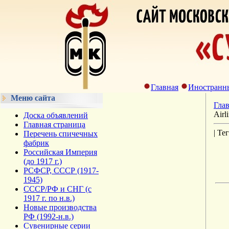
Главная
Иностранн
Меню сайта
Гла
Airl
Доска объявлений
Главная страница
| Те
Перечень спичечных
фабрик
Российская Империя
(до 1917 г.)
РСФСР, СССР (1917-
1945)
СССР/РФ и СНГ (с
1917 г. по н.в.)
Новые производства
РФ (1992-н.в.)
Сувенирные серии