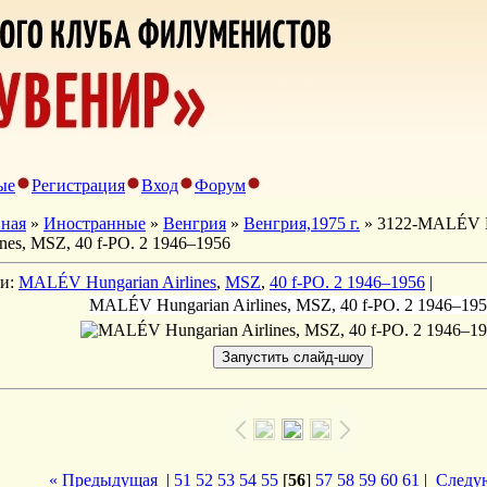
ые
Регистрация
Вход
Форум
вная
»
Иностранные
»
Венгрия
»
Венгрия,1975 г.
» 3122-MALÉV H
ines, MSZ, 40 f-PO. 2 1946–1956
ги:
MALÉV Hungarian Airlines
,
MSZ
,
40 f-PO. 2 1946–1956
|
MALÉV Hungarian Airlines, MSZ, 40 f-PO. 2 1946–19
« Предыдущая
|
51
52
53
54
55
[
56
]
57
58
59
60
61
|
Следу