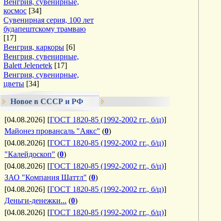
Венгрия, сувенирные,
космос
[34]
Сувенирная серия, 100 лет
будапештскому трамваю
[17]
Венгрия, каркоры
[6]
Венгрия, сувенирные,
Balett Jelenetek
[17]
Венгрия, сувенирные,
цветы
[34]
Новое в СССР и РФ
[04.08.2026]
[
ГОСТ 1820-85 (1992-2002 гг., б/ц)
]
Майонез провансаль "Аякс"
(
0
)
[04.08.2026]
[
ГОСТ 1820-85 (1992-2002 гг., б/ц)
]
"Калейдоскоп"
(
0
)
[04.08.2026]
[
ГОСТ 1820-85 (1992-2002 гг., б/ц)
]
ЗАО "Компания Шаттл"
(
0
)
[04.08.2026]
[
ГОСТ 1820-85 (1992-2002 гг., б/ц)
]
Деньги-денежки...
(
0
)
[04.08.2026]
[
ГОСТ 1820-85 (1992-2002 гг., б/ц)
]