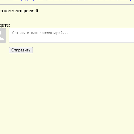
го комментариев
:
0
дите:
Отправить