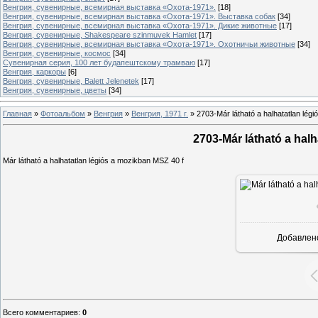
Венгрия, сувенирные, всемирная выставка «Охота-1971».
[18]
Венгрия, сувенирные, всемирная выставка «Охота-1971». Выставка собак
[34]
Венгрия, сувенирные, всемирная выставка «Охота-1971». Дикие животные
[17]
Венгрия, сувенирные, Shakespeare szinmuvek Hamlet
[17]
Венгрия, сувенирные, всемирная выставка «Охота-1971». Охотничьи животные
[34]
Венгрия, сувенирные, космос
[34]
Сувенирная серия, 100 лет будапештскому трамваю
[17]
Венгрия, каркоры
[6]
Венгрия, сувенирные, Balett Jelenetek
[17]
Венгрия, сувенирные, цветы
[34]
Главная
»
Фотоальбом
»
Венгрия
»
Венгрия, 1971 г.
»
2703-Már látható a halhatatlan lég
2703-Már látható a halh
Már látható a halhatatlan légiós a mozikban MSZ 40 f
Добавлен
Всего комментариев
:
0