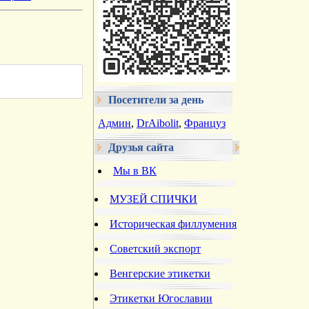
Посетители за день
Админ
,
DrAibolit
,
Француз
Друзья сайта
Мы в ВК
МУЗЕЙ СПИЧКИ
Историческая филлумения
Советский экспорт
Венгерские этикетки
Этикетки Югославии