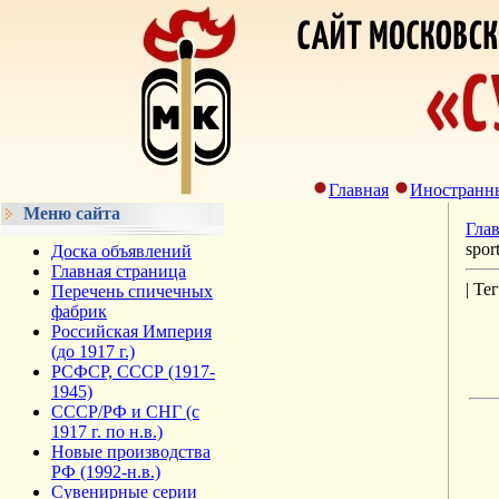
Главная
Иностранн
Меню сайта
Гла
spor
Доска объявлений
Главная страница
| Те
Перечень спичечных
фабрик
Российская Империя
(до 1917 г.)
РСФСР, СССР (1917-
1945)
СССР/РФ и СНГ (с
1917 г. по н.в.)
Новые производства
РФ (1992-н.в.)
Сувенирные серии