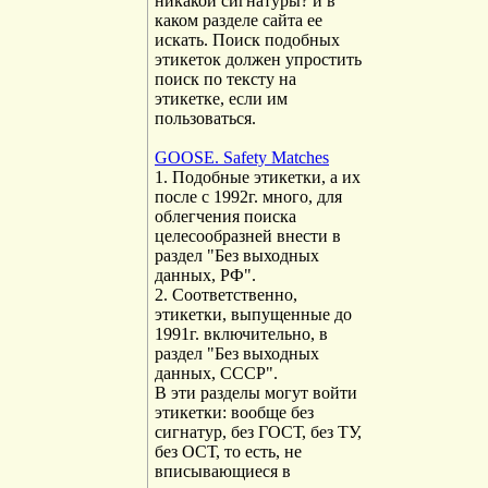
никакой сигнатуры? и в
каком разделе сайта ее
искать. Поиск подобных
этикеток должен упростить
поиск по тексту на
этикетке, если им
пользоваться.
GOOSE. Safety Matches
1. Подобные этикетки, а их
после с 1992г. много, для
облегчения поиска
целесообразней внести в
раздел "Без выходных
данных, РФ".
2. Соответственно,
этикетки, выпущенные до
1991г. включительно, в
раздел "Без выходных
данных, СССР".
В эти разделы могут войти
этикетки: вообще без
сигнатур, без ГОСТ, без ТУ,
без ОСТ, то есть, не
вписывающиеся в