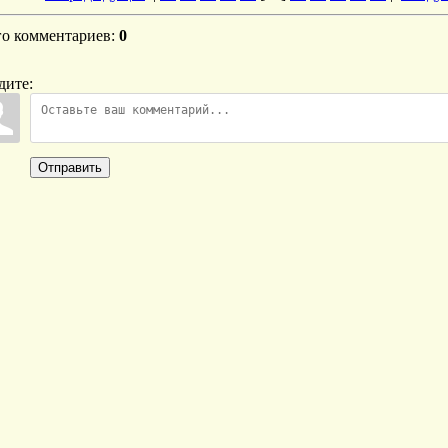
го комментариев
:
0
дите:
Отправить