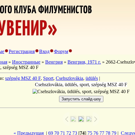
ые
Регистрация
Вход
Форум
вная
»
Иностранные
»
Венгрия
»
Венгрия, 1971 г.
» 2662-Csehszlov
t, szépség MSZ 40 F
ги:
szépség MSZ 40 F
,
Sport
,
Csehszlovákia
,
üdülés
|
Csehszlovákia, üdülés, sport, szépség MSZ 40 F
« Предыдущая
|
69
70
71
72
73
[
74
]
75
76
77
78
79
|
Следу