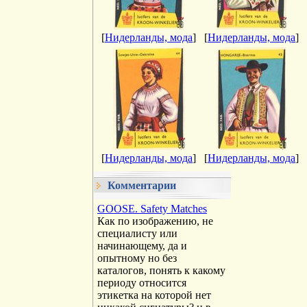
[
Нидерланды, мода
]
[
Нидерланды, мода
]
[
Нидерланды, мода
]
[
Нидерланды, мода
]
Комментарии
GOOSE. Safety Matches
Как по изображению, не
специалисту или
начинающему, да и
опытному но без
каталогов, понять к какому
периоду относится
этикетка на которой нет