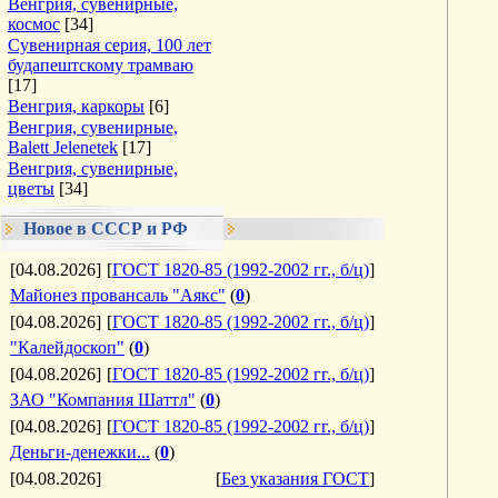
Венгрия, сувенирные,
космос
[34]
Сувенирная серия, 100 лет
будапештскому трамваю
[17]
Венгрия, каркоры
[6]
Венгрия, сувенирные,
Balett Jelenetek
[17]
Венгрия, сувенирные,
цветы
[34]
Новое в СССР и РФ
[04.08.2026]
[
ГОСТ 1820-85 (1992-2002 гг., б/ц)
]
Майонез провансаль "Аякс"
(
0
)
[04.08.2026]
[
ГОСТ 1820-85 (1992-2002 гг., б/ц)
]
"Калейдоскоп"
(
0
)
[04.08.2026]
[
ГОСТ 1820-85 (1992-2002 гг., б/ц)
]
ЗАО "Компания Шаттл"
(
0
)
[04.08.2026]
[
ГОСТ 1820-85 (1992-2002 гг., б/ц)
]
Деньги-денежки...
(
0
)
[04.08.2026]
[
Без указания ГОСТ
]