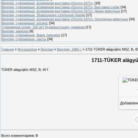
Венгрия, сувенирные, всемирная выставка «Охота-1971».
[18]
Венгрия, сувенирные, всемирная выставка «Охота-1971». Выставка собак
[34]
Венгрия, сувенирные, всемирная выставка «Охота-1971». Дикие животные
[17]
Венгрия, сувенирные, Shakespeare szinmuvek Hamlet
[17]
Венгрия, сувенирные, всемирная выставка «Охота-1971». Охотничьи животные
[34]
Венгрия, сувенирные, космос
[34]
Сувенирная серия, 100 лет будапештскому трамваю
[17]
Венгрия, каркоры
[6]
Венгрия, сувенирные, Balett Jelenetek
[17]
Венгрия, сувенирные, цветы
[34]
Главная
»
Фотоальбом
»
Венгрия
»
Венгрия, 1966 г.
»
1711-TÜKER alágyújtós MSZ, B, 40 f
1711-TÜKER alágyújt
TÜKER alágyújtós MSZ, B, 40 f
Добавлен
Всего комментариев
:
0