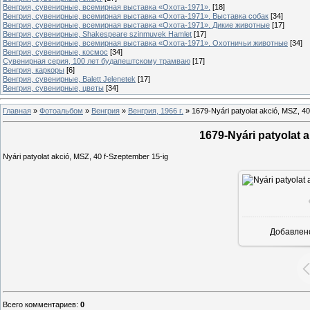
Венгрия, сувенирные, всемирная выставка «Охота-1971».
[18]
Венгрия, сувенирные, всемирная выставка «Охота-1971». Выставка собак
[34]
Венгрия, сувенирные, всемирная выставка «Охота-1971». Дикие животные
[17]
Венгрия, сувенирные, Shakespeare szinmuvek Hamlet
[17]
Венгрия, сувенирные, всемирная выставка «Охота-1971». Охотничьи животные
[34]
Венгрия, сувенирные, космос
[34]
Сувенирная серия, 100 лет будапештскому трамваю
[17]
Венгрия, каркоры
[6]
Венгрия, сувенирные, Balett Jelenetek
[17]
Венгрия, сувенирные, цветы
[34]
Главная
»
Фотоальбом
»
Венгрия
»
Венгрия, 1966 г.
»
1679-Nyári patyolat akció, MSZ, 4
1679-Nyári patyolat a
Nyári patyolat akció, MSZ, 40 f-Szeptember 15-ig
Добавлен
Всего комментариев
:
0