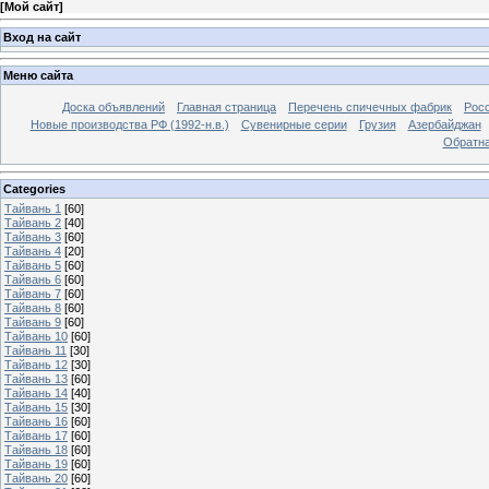
[
Мой сайт
]
Вход на сайт
Меню сайта
Доска объявлений
Главная страница
Перечень спичечных фабрик
Росс
Новые производства РФ (1992-н.в.)
Сувенирные серии
Грузия
Азербайджан
Обратна
Categories
Тайвань 1
[60]
Тайвань 2
[40]
Тайвань 3
[60]
Тайвань 4
[20]
Тайвань 5
[60]
Тайвань 6
[60]
Тайвань 7
[60]
Тайвань 8
[60]
Тайвань 9
[60]
Тайвань 10
[60]
Тайвань 11
[30]
Тайвань 12
[30]
Тайвань 13
[60]
Тайвань 14
[40]
Тайвань 15
[30]
Тайвань 16
[60]
Тайвань 17
[60]
Тайвань 18
[60]
Тайвань 19
[60]
Тайвань 20
[60]