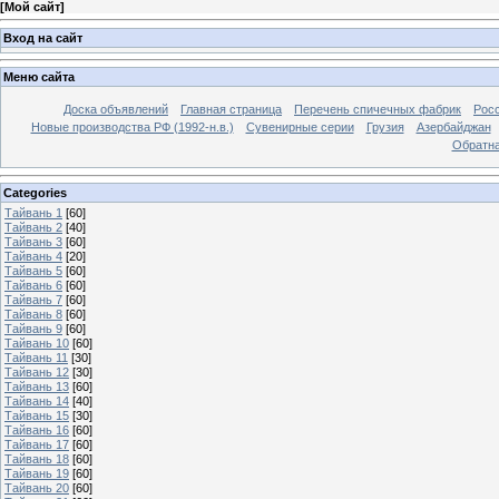
[
Мой сайт
]
Вход на сайт
Меню сайта
Доска объявлений
Главная страница
Перечень спичечных фабрик
Росс
Новые производства РФ (1992-н.в.)
Сувенирные серии
Грузия
Азербайджан
Обратна
Categories
Тайвань 1
[60]
Тайвань 2
[40]
Тайвань 3
[60]
Тайвань 4
[20]
Тайвань 5
[60]
Тайвань 6
[60]
Тайвань 7
[60]
Тайвань 8
[60]
Тайвань 9
[60]
Тайвань 10
[60]
Тайвань 11
[30]
Тайвань 12
[30]
Тайвань 13
[60]
Тайвань 14
[40]
Тайвань 15
[30]
Тайвань 16
[60]
Тайвань 17
[60]
Тайвань 18
[60]
Тайвань 19
[60]
Тайвань 20
[60]