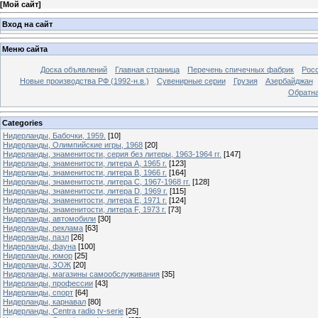
[
Мой сайт
]
Вход на сайт
Меню сайта
Доска объявлений
Главная страница
Перечень спичечных фабрик
Росс
Новые производства РФ (1992-н.в.)
Сувенирные серии
Грузия
Азербайджан
Обратна
Categories
Нидерланды, Бабочки, 1959.
[10]
Нидерланды, Олимпийские игры, 1968
[20]
Нидерланды, знаменитости, серия без литеры, 1963-1964 гг.
[147]
Нидерланды, знаменитости, литера A, 1965 г.
[123]
Нидерланды, знаменитости, литера B, 1966 г.
[164]
Нидерланды, знаменитости, литера C, 1967-1968 гг.
[128]
Нидерланды, знаменитости, литера D, 1969 г.
[115]
Нидерланды, знаменитости, литера E, 1971 г.
[124]
Нидерланды, знаменитости, литера F, 1973 г.
[73]
Нидерланды, автомобили
[30]
Нидерланды, реклама
[63]
Нидерланды, пазл
[26]
Нидерланды, фауна
[100]
Нидерланды, юмор
[25]
Нидерланды, ЗОЖ
[20]
Нидерланды, магазины самообслуживания
[35]
Нидерланды, профессии
[43]
Нидерланды, спорт
[64]
Нидерланды, карнавал
[80]
Нидерланды, Centra radio tv-serie
[25]