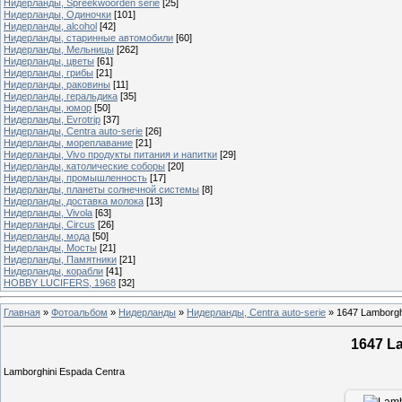
Нидерланды, Spreekwoorden serie
[25]
Нидерланды, Одиночки
[101]
Нидерланды, alcohol
[42]
Нидерланды, старинные автомобили
[60]
Нидерланды, Мельницы
[262]
Нидерланды, цветы
[61]
Нидерланды, грибы
[21]
Нидерланды, раковины
[11]
Нидерланды, геральдика
[35]
Нидерланды, юмор
[50]
Нидерланды, Evrotrip
[37]
Нидерланды, Centra auto-serie
[26]
Нидерланды, мореплавание
[21]
Нидерланды, Vivo продукты питания и напитки
[29]
Нидерланды, католические соборы
[20]
Нидерланды, промышленность
[17]
Нидерланды, планеты солнечной системы
[8]
Нидерланды, доставка молока
[13]
Нидерланды, Vivola
[63]
Нидерланды, Circus
[26]
Нидерланды, мода
[50]
Нидерланды, Мосты
[21]
Нидерланды, Памятники
[21]
Нидерланды, корабли
[41]
HOBBY LUCIFERS, 1968
[32]
Главная
»
Фотоальбом
»
Нидерланды
»
Нидерланды, Centra auto-serie
»
1647 Lamborgh
1647 L
Lamborghini Espada Centra