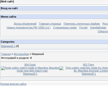
[
Мой сайт
]
Вход на сайт
Меню сайта
Доска объявлений
Главная страница
Перечень спичечных фабрик
Росс
Новые производства РФ (1992-н.в.)
Сувенирные серии
Грузия
Азербайджан
Обратна
Categories
Маврикий 1
[4]
Главная
»
Фотоальбом
»
Маврикий
Фотографий в разделе
:
4
004 Dodo
003 Tigre
Маврикий 1
Маврикий 1
Полная версия сайта