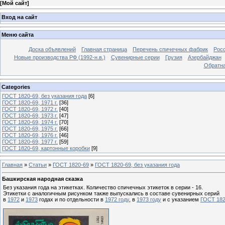
[
Мой сайт
]
Вход на сайт
Меню сайта
Доска объявлений
Главная страница
Перечень спичечных фабрик
Росс
Новые производства РФ (1992-н.в.)
Сувенирные серии
Грузия
Азербайджан
Обратна
Categories
ГОСТ 1820-69, без указания года
[6]
ГОСТ 1820-69, 1971 г.
[36]
ГОСТ 1820-69, 1972 г.
[40]
ГОСТ 1820-69, 1973 г.
[47]
ГОСТ 1820-69, 1974 г.
[70]
ГОСТ 1820-69, 1975 г.
[66]
ГОСТ 1820-69, 1976 г.
[46]
ГОСТ 1820-69, 1977 г.
[59]
ГОСТ 1820-69, картонные коробки
[9]
Главная
»
Статьи
»
ГОСТ 1820-69
»
ГОСТ 1820-69, без указания года
Башкирская народная сказка
Без указания года на этикетках. Количество спичечных этикеток в серии - 16.
Этикетки с аналогичным рисунком также выпускались в составе сувенирных серий
в
1972
и
1973
годах и по отдельности в
1972 году
, в
1973 году
и с указанием
ГОСТ 182