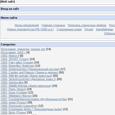
[
Мой сайт
]
Вход на сайт
Меню сайта
Доска объявлений
Главная страница
Перечень спичечных фабрик
Росс
Новые производства РФ (1992-н.в.)
Сувенирные серии
Грузия
Азербайджан
Обратна
Categories
Югославия, одиночки, разных лет
[14]
Югославия, 1953 г.
[4]
1953, Motive II
[6]
1954, SPORT (Спорт)
[24]
1954, Fairy tales (Сказки)
[10]
1955, Butterflies (Бабочки)
[12]
1955, Kindertrachten (Национальный костюм)
[17]
1955, Castles and Palaces (Замки и дворцы)
[50]
1956, Wild life animals (Дикие животные)
[50]
1956, Verkehrszeichen (Дорожные знаки 1)
[50]
1956, Sinjska Alka
[5]
1957, Wildlife Animals (Дикие животные)
[20]
1957, Flags (Флаги)
[10]
1957, Dogs (Собаки)
[12]
1957, Wildetiere (Фауна)
[20]
1957, Fussball Mannnschatten (футбольные клубы)
[21]
1958, Vogel (Птицы)
[30]
1958, Flugzeuge (самолёты)
[12]
1958, Freshwater fishes ( Пресноводные рыбы)
[12]
1958, Birds (Птицы)
[30]