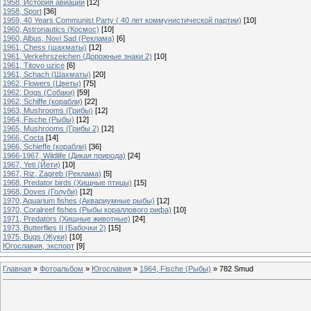
1958, История авиации
[12]
1958, Sport
[36]
1959, 40 Years Communist Party ( 40 лет коммунистической партии)
[10]
1960, Astronautics (Космос)
[10]
1960, Albus, Novi Sad (Реклама)
[6]
1961, Chess (шахматы)
[12]
1961, Verkehrszeichen (Дорожные знаки 2)
[10]
1961, Titovo uzice
[6]
1961, Schach (Шахматы)
[20]
1962, Flowers (Цветы)
[75]
1962, Dogs (Собаки)
[59]
1962, Schiffe (корабли)
[22]
1963, Mushrooms (Грибы)
[12]
1964, Fische (Рыбы)
[12]
1965, Mushrooms (Грибы 2)
[12]
1966, Cocta
[14]
1966, Schieffe (корабли)
[36]
1966-1967, Wildlife (Дикая природа)
[24]
1967, Yeti (Йети)
[10]
1967, Riz, Zagreb (Реклама)
[5]
1968, Predator birds (Хищные птицы)
[15]
1968, Doves (Голуби)
[12]
1970, Aquarium fishes (Аквариумные рыбы)
[12]
1970, Coralreef fishes (Рыбы кораллового рифа)
[10]
1971, Predators (Хищные животные)
[24]
1973, Butterflies II (Бабочки 2)
[15]
1975, Bugs (Жуки)
[10]
Югославия, экспорт
[9]
Главная
»
Фотоальбом
»
Югославия
»
1964, Fische (Рыбы)
»
782 Smud