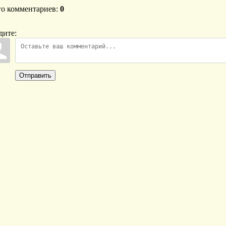
го комментариев
:
0
дите:
Отправить