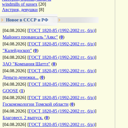
windmills of sussex
[20]
Австрия, девушки
[8]
Новое в СССР и РФ
[04.08.2026]
[
ГОСТ 1820-85 (1992-2002 гг., б/ц)
]
Майонез провансаль "Аякс"
(
0
)
[04.08.2026]
[
ГОСТ 1820-85 (1992-2002 гг., б/ц)
]
"Калейдоскоп"
(
0
)
[04.08.2026]
[
ГОСТ 1820-85 (1992-2002 гг., б/ц)
]
ЗАО "Компания Шаттл"
(
0
)
[04.08.2026]
[
ГОСТ 1820-85 (1992-2002 гг., б/ц)
]
Деньги-денежки...
(
0
)
[04.08.2026]
[
ГОСТ 1820-85 (1992-2002 гг., б/ц)
]
GOOSE
(
1
)
[04.08.2026]
[
ГОСТ 1820-85 (1992-2002 гг., б/ц)
]
Госкомэкологии Томской области
(
0
)
[04.08.2026]
[
ГОСТ 1820-85 (1992-2002 гг., б/ц)
]
Благовест. 2 выпуск.
(
0
)
[04.08.2026]
[
ГОСТ 1820-85 (1992-2002 гг., б/ц)
]