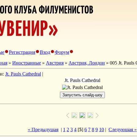
ые
Регистрация
Вход
Форум
вная
»
Иностранные
»
Австрия
»
Австрия, Лондон
» 005 Jt. Pauls 
ги:
Jt. Pauls Cathedral
|
Jt. Pauls Cathedral
« Предыдущая
|
1
2
3
4
[
5
]
6
7
8
9
10
|
Следующая »