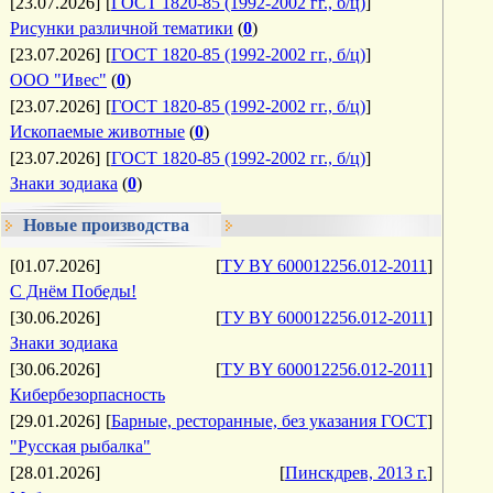
[23.07.2026]
[
ГОСТ 1820-85 (1992-2002 гг., б/ц)
]
Рисунки различной тематики
(
0
)
[23.07.2026]
[
ГОСТ 1820-85 (1992-2002 гг., б/ц)
]
ООО "Ивес"
(
0
)
[23.07.2026]
[
ГОСТ 1820-85 (1992-2002 гг., б/ц)
]
Ископаемые животные
(
0
)
[23.07.2026]
[
ГОСТ 1820-85 (1992-2002 гг., б/ц)
]
Знаки зодиака
(
0
)
Новые производства
[01.07.2026]
[
ТУ BY 600012256.012-2011
]
С Днём Победы!
[30.06.2026]
[
ТУ BY 600012256.012-2011
]
Знаки зодиака
[30.06.2026]
[
ТУ BY 600012256.012-2011
]
Кибербезорпасность
[29.01.2026]
[
Барные, ресторанные, без указания ГОСТ
]
"Русская рыбалка"
[28.01.2026]
[
Пинскдрев, 2013 г.
]