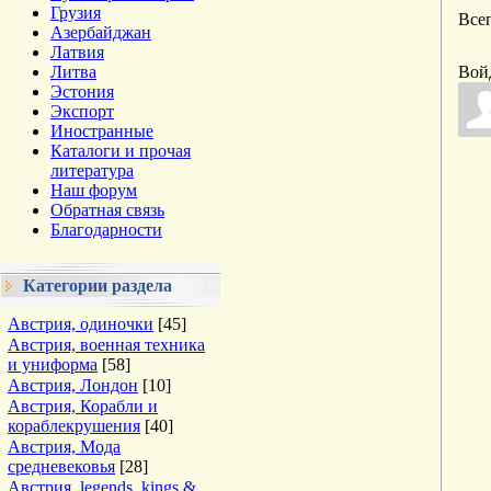
Грузия
Все
Азербайджан
Латвия
Литва
Вой
Эстония
Экспорт
Иностранные
Каталоги и прочая
литература
Наш форум
Обратная связь
Благодарности
Категории раздела
Австрия, одиночки
[45]
Австрия, военная техника
и униформа
[58]
Австрия, Лондон
[10]
Австрия, Корабли и
кораблекрушения
[40]
Австрия, Мода
средневековья
[28]
Австрия, legends, kings &