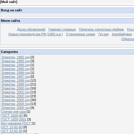
[
Мой сайт
]
Вход на сайт
Меню сайта
Доска объявлений
Главная страница
Перечень спичечных фабрик
Росс
Новые производства РФ (1992-н.в.)
Сувенирные серии
Грузия
Азербайджан
Обратна
Categories
Этикетки, 1992 год
[2]
Этикетки, 1993 год
[3]
Этикетки, 1994 год
[1]
Этикетки, 1995 год
[1]
Этикетки, 1996 год
[1]
Этикетки, 1997 год
[0]
Этикетки, 1998 год
[12]
Этикетки, 1999 год
[21]
Этикетки, 2000 год
[16]
Этикетки, 2001 год
[13]
Этикетки, 2002 год
[23]
Этикетки, 2003 год
[30]
Этикетки, 2004 год
[13]
Этикетки, 2005 год
[4]
Спички для газа
[1]
ГОСТ 1820-85
[6]
ГОСТ 1820-2001
[3]
Без указания ГОСТ
[1]
ОСТ 13-92-80
[0]
ОСТ 13-92-90
[2]