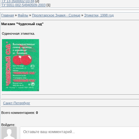
ТУ 13-3500002-03-84
[2]
ТУ 5551-002-54940509-2003
[1]
Главная
»
Файлы
»
Пролетарское Знамя - Солнце
»
Этикетки, 1998 год
Магазин "Чудесный сад"
Одиночная этикетка.
Санкт-Петербург
Всего комментариев
:
0
Войдите: