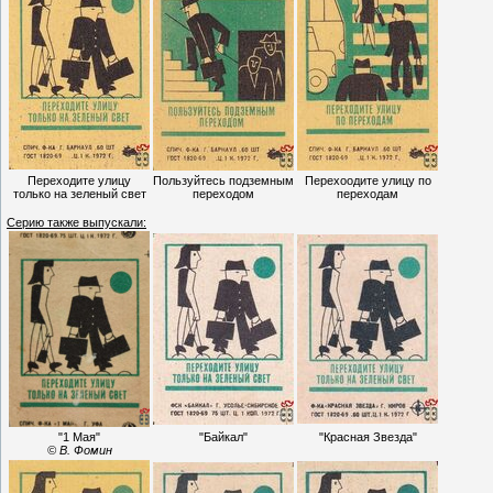
Переходите улицу
Пользуйтесь подземным
Перехоодите улицу по
только на зеленый свет
переходом
переходам
Серию также выпускали:
"1 Мая"
"Байкал"
"Красная Звезда"
© В. Фомин