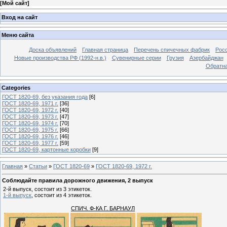
[
Мой сайт
]
Вход на сайт
Меню сайта
Доска объявлений
Главная страница
Перечень спичечных фабрик
Росс
Новые производства РФ (1992-н.в.)
Сувенирные серии
Грузия
Азербайджан
Обратна
Categories
ГОСТ 1820-69, без указания года
[6]
ГОСТ 1820-69, 1971 г.
[36]
ГОСТ 1820-69, 1972 г.
[40]
ГОСТ 1820-69, 1973 г.
[47]
ГОСТ 1820-69, 1974 г.
[70]
ГОСТ 1820-69, 1975 г.
[66]
ГОСТ 1820-69, 1976 г.
[46]
ГОСТ 1820-69, 1977 г.
[59]
ГОСТ 1820-69, картонные коробки
[9]
Главная
»
Статьи
»
ГОСТ 1820-69
»
ГОСТ 1820-69, 1972 г.
Соблюдайте правила дорожного движения, 2 выпуск
2-й выпуск, состоит из 3 этикеток.
1-й выпуск
, состоит из 4 этикеток.
СПИЧ. Ф-КА Г. БАРНАУЛ