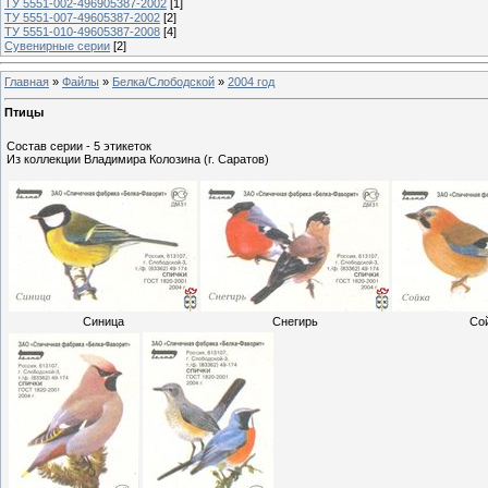
ТУ 5551-002-496905387-2002
[1]
ТУ 5551-007-49605387-2002
[2]
ТУ 5551-010-49605387-2008
[4]
Сувенирные серии
[2]
Главная
»
Файлы
»
Белка/Слободской
»
2004 год
Птицы
Состав серии - 5 этикеток
Из коллекции Владимира Колозина (г. Саратов)
Синица
Снегирь
Со