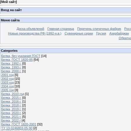
[
Мой сайт
]
Вход на сайт
Меню сайта
Доска объявлений
Главная страница
Перечень спичечных фабрик
Росс
Новые производства РФ (1992-н.в.)
Сувенирные серии
Грузия
Азербайджан
Обратна
Categories
Белка, без указания ГОСТ
[14]
Белка, ГОСТ 1820-85
[54]
Белка, 1992 г.
[0]
Белка, 1993 г.
[0]
Белка, 2000 г.
[1]
2001 год
[5]
2002 год
[15]
2003 год
[23]
2004 год
[10]
2005 год
[3]
Белка, 2010 год
[1]
Белка, 2015 г.
[0]
Белка, 2016 г.
[1]
Белка, 2018 г.
[2]
Белка, 2019 г.
[1]
Белка, 2020 г.
[2]
Белка, 2021 г.
[5]
Белка, 2022 г
[4]
Белка, ГОСТ 1820-2001
[32]
ТУ 13-0246803-05-90
[2]