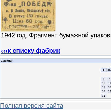
1942 год. Фрагмент бумажной упаков
‹‹‹к списку фабрик
Calendar
Пн
Вт
3
4
10
11
17
18
24
25
31
Полная версия сайта