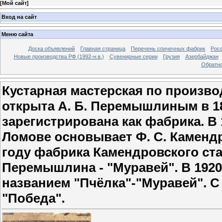
[
Мой сайт
]
Вход на сайт
Меню сайта
Доска объявлений
Главная страница
Перечень спичечных фабрик
Росс
Новые производства РФ (1992-н.в.)
Сувенирные серии
Грузия
Азербайджан
Обратна
Кустарная мастерская по произв
открыта А. Б. Перемышлиным в 18
зарегистрирована как фабрика. В
Ломове основывает Ф. С. Камендр
году фабрика Камендровского ста
Перемышлина - "Муравей". В 192
названием "Пчёлка"-"Муравей". С
"Победа".