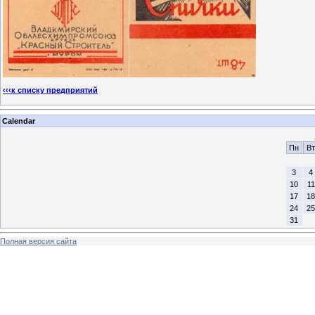
‹‹‹к списку предприятий
Calendar
Пн
Вт
3
4
10
11
17
18
24
25
31
Полная версия сайта