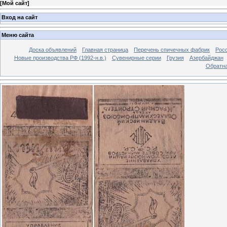
[
Мой сайт
]
Вход на сайт
Меню сайта
Доска объявлений
Главная страница
Перечень спичечных фабрик
Росс
Новые производства РФ (1992-н.в.)
Сувенирные серии
Грузия
Азербайджан
Обратна