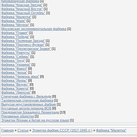
Кировабадская фабрика
[1]
Фабрика "Красная Звезда"
[1]
Фабрика "Красный Восток"
[1]
Фабрика "Красный Октябрь"
[1]
Фабрика "Малютка"
[1]
Фабрика "Маяк"
[1]
Фабрика "Метеор"
[1]
Московская экспериментальная фабрика
[1]
Фабрика "Пламя"
[1]
Фабрика "Победа"
[1]
Фабрика "Полярная Звезда"
[1]
Фабрика "Прогресс-Вулкан"
[1]
Фабрика "Пролетарское Знамя"
[1]
Фабрика "Ревпуть"
[1]
Фабрика "Сибирь"
[1]
Фабрика "Труд"
[1]
Фабрика "Украина"
[1]
Фабрика "Факел"
[0]
Фабрика "Чепца"
[1]
Фабрика "Червона зiрка"
[0]
Фабрика "Якорь"
[0]
Фабрика "Везувс"
[0]
Фабрика "Комета"
[0]
Фабрика "Лиепсна"
[0]
Спичечная фабрика г. Вильянди
[0]
Таллиннская спичечная фабрика
[1]
Выпуски неустановленных фабрик
[1]
Кустарные артели периода ВОВ
[0]
Предприятия блокадного Ленинграда
[13]
Рекламные оборотки
[1]
Этикетки Японии и Китая на русском языке
[1]
Главная
»
Статьи
»
Этикетки фабрик СССР (1917-1945 гг.)
»
Фабрика "Малютка"