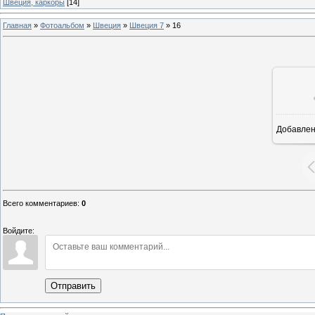
Швеция, каркоры
[14]
Главная
»
Фотоальбом
»
Швеция
»
Швеция 7
»
16
Добавле
4
Всего комментариев
:
0
Войдите:
Отправить