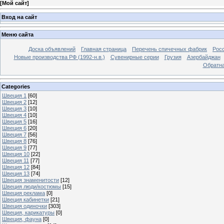
[
Мой сайт
]
Вход на сайт
Меню сайта
Доска объявлений
Главная страница
Перечень спичечных фабрик
Росс
Новые производства РФ (1992-н.в.)
Сувенирные серии
Грузия
Азербайджан
Обратна
Categories
Швеция 1
[60]
Швеция 2
[12]
Швеция 3
[10]
Швеция 4
[10]
Швеция 5
[16]
Швеция 6
[20]
Швеция 7
[56]
Швеция 8
[76]
Швеция 9
[77]
Швеция 10
[22]
Швеция 11
[77]
Швеция 12
[84]
Швеция 13
[74]
Швеция знаменитости
[12]
Швеция люди/костюмы
[15]
Швеция реклама
[0]
Швеция кабинетки
[21]
Швеция одиночки
[303]
Швеция, карикатуры
[0]
Швеция, фауна
[0]