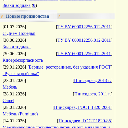
Знаки зодиака
(
0
)
Новые производства
[01.07.2026]
[
ТУ BY 600012256.012-2011
]
С Днём Победы!
[30.06.2026]
[
ТУ BY 600012256.012-2011
]
Знаки зодиака
[30.06.2026]
[
ТУ BY 600012256.012-2011
]
Кибербезорпасность
[29.01.2026]
[
Барные, ресторанные, без указания ГОСТ
]
"Русская рыбалка"
[28.01.2026]
[
Пинскдрев, 2013 г.
]
Мебель
[28.01.2026]
[
Пинскдрев, 2011 г.
]
Camel
[28.01.2026]
[
Пинскдрев, ГОСТ 1820-2001
]
Мебель (Furniture)
[14.01.2026]
[
Пинскдрев, ГОСТ 1820-85
]
Международное сообщество детей-сирот, инвалидов и