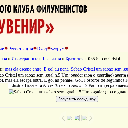
ые
Регистрация
Вход
Форум
вная
»
Иностранные
»
Бразилия
»
Бразилия
» 035 Sabao Cristal
ги:
mas ela escapa entra. E gol au pena
,
Sabao Cristal um sabao sem igu
ao Cristal um sabao sem igual n.5 Um jogader (noa o guardiao) agarra a
ol, mas ela escapa entra. E gol au penal&-Gol. Fosforos de seguranca Fu
industria Brasileira Alves & reis - osasco - S.Paulo impa paranaens