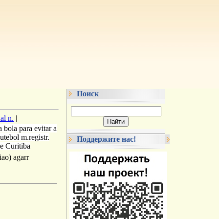
Поиск
al n.
|
 bola para evitar a
tebol m.registr.
Поддержите нас!
e Curitiba