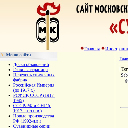
Главная
Иностранн
Меню сайта
Гла
Доска объявлений
| Те
Главная страница
Перечень спичечных
Sab
фабрик
g
Российская Империя
(до 1917 г.)
РСФСР, СССР (1917-
1945)
СССР/РФ и СНГ (с
1917 г. по н.в.)
Новые производства
РФ (1992-н.в.)
Сувенирные серии