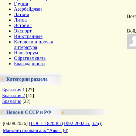
Грузия
Азербайджан
Латвия
Все
Литва
Эстония
Экспорт
Вой
Иностранные
Каталоги и прочая
литература
Наш форум
Обратная связь
Благодарности
Категории раздела
Бразилия 1
[27]
Бразилия 2
[15]
Бразилия
[22]
Новое в СССР и РФ
[04.08.2026]
[
ГОСТ 1820-85 (1992-2002 гг., б/ц)
]
Майонез провансаль "Аякс"
(
0
)