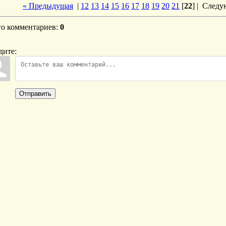
« Предыдущая
|
12
13
14
15
16
17
18
19
20
21
[
22
] |
Следу
го комментариев
:
0
дите:
Отправить