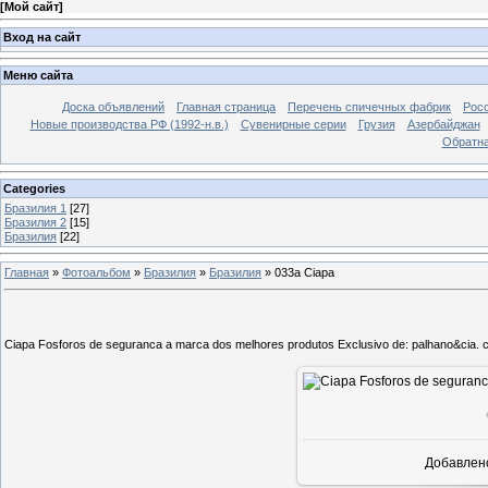
[
Мой сайт
]
Вход на сайт
Меню сайта
Доска объявлений
Главная страница
Перечень спичечных фабрик
Росс
Новые производства РФ (1992-н.в.)
Сувенирные серии
Грузия
Азербайджан
Обратна
Categories
Бразилия 1
[27]
Бразилия 2
[15]
Бразилия
[22]
Главная
»
Фотоальбом
»
Бразилия
»
Бразилия
»
033a Ciapa
Ciapa Fosforos de seguranca a marca dos melhores produtos Exclusivo de: palhano&cia. c
Добавлен