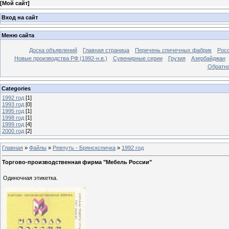
[
Мой сайт
]
Вход на сайт
Меню сайта
Доска объявлений
Главная страница
Перечень спичечных фабрик
Росс
Новые производства РФ (1992-н.в.)
Сувенирные серии
Грузия
Азербайджан
Обратна
Categories
1992 год
[1]
1993 год
[0]
1995 год
[1]
1998 год
[1]
1999 год
[4]
2000 год
[2]
Главная
»
Файлы
»
Ревпуть - Брянскспичка
»
1992 год
Торгово-производственная фирма "Мебель России"
Одиночная этикетка.