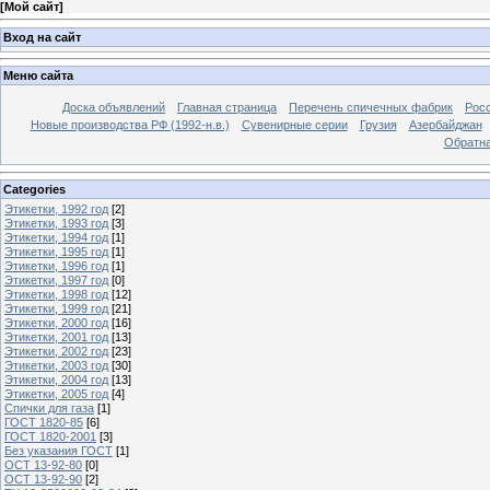
[
Мой сайт
]
Вход на сайт
Меню сайта
Доска объявлений
Главная страница
Перечень спичечных фабрик
Росс
Новые производства РФ (1992-н.в.)
Сувенирные серии
Грузия
Азербайджан
Обратна
Categories
Этикетки, 1992 год
[2]
Этикетки, 1993 год
[3]
Этикетки, 1994 год
[1]
Этикетки, 1995 год
[1]
Этикетки, 1996 год
[1]
Этикетки, 1997 год
[0]
Этикетки, 1998 год
[12]
Этикетки, 1999 год
[21]
Этикетки, 2000 год
[16]
Этикетки, 2001 год
[13]
Этикетки, 2002 год
[23]
Этикетки, 2003 год
[30]
Этикетки, 2004 год
[13]
Этикетки, 2005 год
[4]
Спички для газа
[1]
ГОСТ 1820-85
[6]
ГОСТ 1820-2001
[3]
Без указания ГОСТ
[1]
ОСТ 13-92-80
[0]
ОСТ 13-92-90
[2]