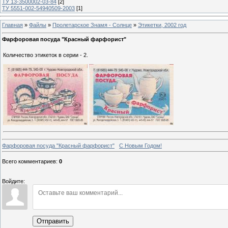
ТУ 13-3500002-03-84
[2]
ТУ 5551-002-54940509-2003
[1]
Главная
»
Файлы
»
Пролетарское Знамя - Солнце
»
Этикетки, 2002 год
Фарфоровая посуда "Красный фарфорист"
Количество этикеток в серии - 2.
Фарфоровая посуда "Красный фарфорист"
С Новым Годом!
Всего комментариев
:
0
Войдите:
Отправить