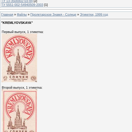
ТУ 13-3500002-03-84
[2]
ТУ 5551-002-54940509-2003
[1]
Главная
»
Файлы
»
Пролетарское Знамя - Солнце
»
Этикетки, 1999 год
"KREMLYOVSKAYA"
Первый выпуск, 1 этикетка:
Второй выпуск, 1 этикетка: