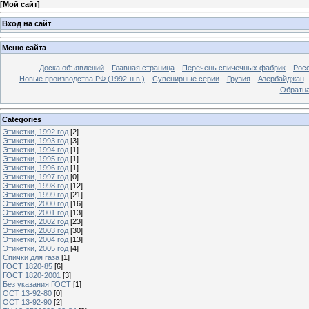
[
Мой сайт
]
Вход на сайт
Меню сайта
Доска объявлений
Главная страница
Перечень спичечных фабрик
Росс
Новые производства РФ (1992-н.в.)
Сувенирные серии
Грузия
Азербайджан
Обратна
Categories
Этикетки, 1992 год
[2]
Этикетки, 1993 год
[3]
Этикетки, 1994 год
[1]
Этикетки, 1995 год
[1]
Этикетки, 1996 год
[1]
Этикетки, 1997 год
[0]
Этикетки, 1998 год
[12]
Этикетки, 1999 год
[21]
Этикетки, 2000 год
[16]
Этикетки, 2001 год
[13]
Этикетки, 2002 год
[23]
Этикетки, 2003 год
[30]
Этикетки, 2004 год
[13]
Этикетки, 2005 год
[4]
Спички для газа
[1]
ГОСТ 1820-85
[6]
ГОСТ 1820-2001
[3]
Без указания ГОСТ
[1]
ОСТ 13-92-80
[0]
ОСТ 13-92-90
[2]