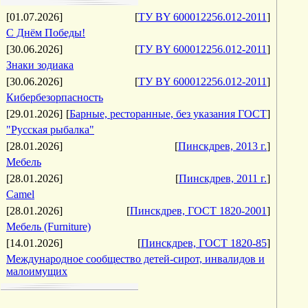
[01.07.2026]
[
ТУ BY 600012256.012-2011
]
С Днём Победы!
[30.06.2026]
[
ТУ BY 600012256.012-2011
]
Знаки зодиака
[30.06.2026]
[
ТУ BY 600012256.012-2011
]
Кибербезорпасность
[29.01.2026]
[
Барные, ресторанные, без указания ГОСТ
]
"Русская рыбалка"
[28.01.2026]
[
Пинскдрев, 2013 г.
]
Мебель
[28.01.2026]
[
Пинскдрев, 2011 г.
]
Camel
[28.01.2026]
[
Пинскдрев, ГОСТ 1820-2001
]
Мебель (Furniture)
[14.01.2026]
[
Пинскдрев, ГОСТ 1820-85
]
Международное сообщество детей-сирот, инвалидов и
малоимущих