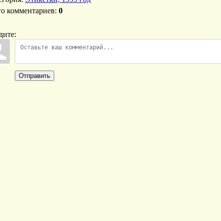
го комментариев
:
0
дите:
Отправить