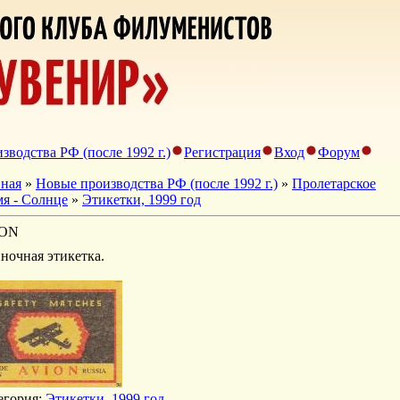
зводства РФ (после 1992 г.)
Регистрация
Вход
Форум
вная
»
Новые производства РФ (после 1992 г.)
»
Пролетарское
мя - Солнце
»
Этикетки, 1999 год
ION
ночная этикетка.
егория
:
Этикетки, 1999 год