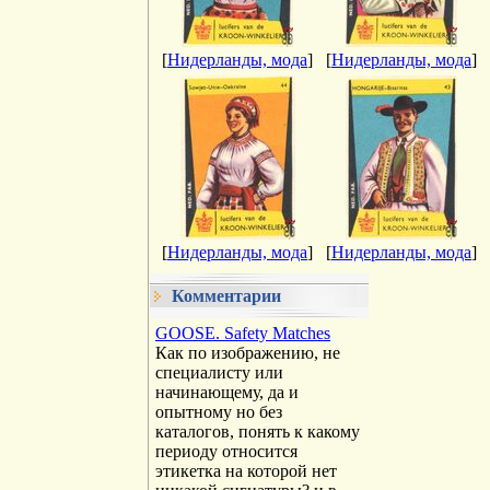
[
Нидерланды, мода
]
[
Нидерланды, мода
]
[
Нидерланды, мода
]
[
Нидерланды, мода
]
Комментарии
GOOSE. Safety Matches
Как по изображению, не
специалисту или
начинающему, да и
опытному но без
каталогов, понять к какому
периоду относится
этикетка на которой нет