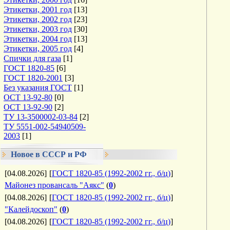
Этикетки, 2001 год
[13]
Этикетки, 2002 год
[23]
Этикетки, 2003 год
[30]
Этикетки, 2004 год
[13]
Этикетки, 2005 год
[4]
Спички для газа
[1]
ГОСТ 1820-85
[6]
ГОСТ 1820-2001
[3]
Без указания ГОСТ
[1]
ОСТ 13-92-80
[0]
ОСТ 13-92-90
[2]
ТУ 13-3500002-03-84
[2]
ТУ 5551-002-54940509-
2003
[1]
Новое в СССР и РФ
[04.08.2026]
[
ГОСТ 1820-85 (1992-2002 гг., б/ц)
]
Майонез провансаль "Аякс"
(
0
)
[04.08.2026]
[
ГОСТ 1820-85 (1992-2002 гг., б/ц)
]
"Калейдоскоп"
(
0
)
[04.08.2026]
[
ГОСТ 1820-85 (1992-2002 гг., б/ц)
]