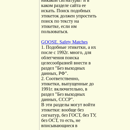
никакой сигнатуры? и в
каком разделе сайта ее
искать. Поиск подобных
этикеток должен упростить
поиск по тексту на
этикетке, если им
пользоваться.
GOOSE. Safety Matches
1. Подобные этикетки, а их
после с 1992г. много, для
облегчения поиска
целесообразней внести в
раздел "Без выходных
данных, РФ".
2. Соответственно,
этикетки, выпущенные до
1991г. включительно, в
раздел "Без выходных
данных, СССР".
В эти разделы могут войти
этикетки: вообще без
сигнатур, без ГОСТ, без ТУ,
без ОСТ, то есть, не
вписывающиеся в