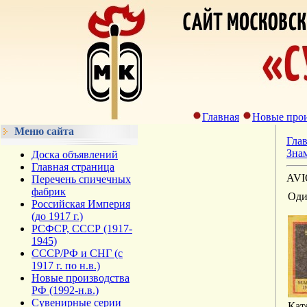
Главная
Новые прои
Меню сайта
Гла
Зна
Доска объявлений
Главная страница
AV
Перечень спичечных
фабрик
Оди
Российская Империя
(до 1917 г.)
РСФСР, СССР (1917-
1945)
СССР/РФ и СНГ (с
1917 г. по н.в.)
Новые производства
РФ (1992-н.в.)
Сувенирные серии
Кат