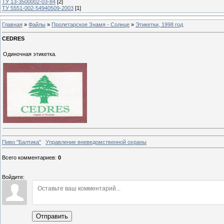
ТУ 13-3500002-03-84
[2]
ТУ 5551-002-54940509-2003
[1]
Главная
»
Файлы
»
Пролетарское Знамя - Солнце
»
Этикетки, 1998 год
CEDRES
Одиночная этикетка.
Пиво "Балтика"
Управление вневедомственной охраны
Всего комментариев
:
0
Войдите:
Отправить