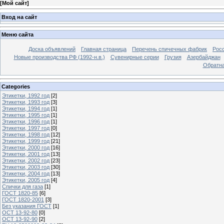
[
Мой сайт
]
Вход на сайт
Меню сайта
Доска объявлений
Главная страница
Перечень спичечных фабрик
Росс
Новые производства РФ (1992-н.в.)
Сувенирные серии
Грузия
Азербайджан
Обратна
Categories
Этикетки, 1992 год
[2]
Этикетки, 1993 год
[3]
Этикетки, 1994 год
[1]
Этикетки, 1995 год
[1]
Этикетки, 1996 год
[1]
Этикетки, 1997 год
[0]
Этикетки, 1998 год
[12]
Этикетки, 1999 год
[21]
Этикетки, 2000 год
[16]
Этикетки, 2001 год
[13]
Этикетки, 2002 год
[23]
Этикетки, 2003 год
[30]
Этикетки, 2004 год
[13]
Этикетки, 2005 год
[4]
Спички для газа
[1]
ГОСТ 1820-85
[6]
ГОСТ 1820-2001
[3]
Без указания ГОСТ
[1]
ОСТ 13-92-80
[0]
ОСТ 13-92-90
[2]