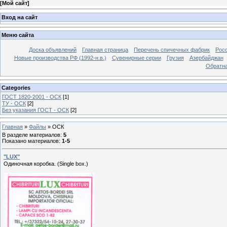
[
Мой сайт
]
Вход на сайт
Меню сайта
Доска объявлений
Главная страница
Перечень спичечных фабрик
Росс
Новые производства РФ (1992-н.в.)
Сувенирные серии
Грузия
Азербайджан
Обратна
Categories
ГОСТ 1820-2001 - ОСК
[1]
ТУ - ОСК
[2]
Без указания ГОСТ - ОСК
[2]
Главная
»
Файлы
»
ОСК
В разделе материалов
:
5
Показано материалов
:
1-5
"LUX"
Одиночная коробка. (Single box.)