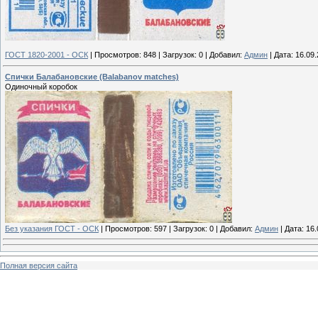
ГОСТ 1820-2001 - ОСК
|
Просмотров:
848
|
Загрузок:
0
|
Добавил:
Админ
|
Дата:
16.09
Спички Балабановские (Balabanov matches)
Одиночный коробок
Без указания ГОСТ - ОСК
|
Просмотров:
597
|
Загрузок:
0
|
Добавил:
Админ
|
Дата:
16.
Полная версия сайта