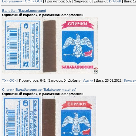
Без указания ГОСТ - ОСК
|
Просмотров:
532
|
Загрузок:
0
|
Добавил:
DrAibolit
|
Дата:
1
Балобан (Балабановские)
Одиночный коробок, в различном оформлении
ТУ - ОСК
|
Просмотров:
641
|
Загрузок:
0
|
Добавил:
Админ
|
Дата:
23.09.2022
|
Коммен
Спички Балабановские (Balabanov matches)
Одиночный коробок, в различном оформлении