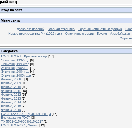
[
Мой сайт
]
Вход на сайт
Меню сайта
Доска объявлений
Главная страница
Перечень спичечных фабрик
Росс
Новые производства РФ (1992-н.в.)
Сувенирные серии
Грузия
Азербайджан
Обратна
Categories
ГОСТ 1820-85, Красная звезда
[17]
Этикетки, 1992 год
[0]
Этикетки, 1993 год
[0]
Этикетки, 2003 год
[10]
Этикетки, 2004 год
[4]
Этикетки, 2005 года
[3]
Феникс, 2006 г.
[1]
Феникс, 2009
[10]
Феникс, 2010
[10]
Феникс, 2011
[10]
Феникс, 2012
[15]
Феникс, 2013
[7]
Феникс, 2014
[14]
Феникс, 2018
[2]
Феникс, 2019
[3]
ГОСТ 1820-2001, Красная звезда
[16]
Без указания ГОСТ
[3]
ТУ 5551-015-80830115-2017
[1]
ГОСТ 1820-2001, Феникс
[12]