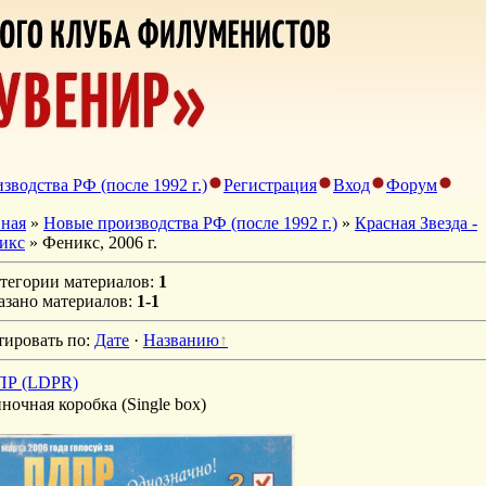
зводства РФ (после 1992 г.)
Регистрация
Вход
Форум
вная
»
Новые производства РФ (после 1992 г.)
»
Красная Звезда -
икс
» Феникс, 2006 г.
атегории материалов
:
1
азано материалов
:
1-1
тировать по
:
Дате
·
Названию
Р (LDPR)
ночная коробка (Single box)