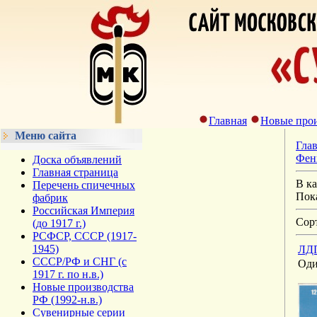
Главная
Новые прои
Меню сайта
Гла
Фен
Доска объявлений
Главная страница
В к
Перечень спичечных
Пок
фабрик
Российская Империя
Сор
(до 1917 г.)
РСФСР, СССР (1917-
1945)
ЛДП
СССР/РФ и СНГ (с
Оди
1917 г. по н.в.)
Новые производства
РФ (1992-н.в.)
Сувенирные серии