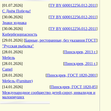
[01.07.2026]
[
ТУ BY 600012256.012-2011
]
С Днём Победы!
[30.06.2026]
[
ТУ BY 600012256.012-2011
]
Знаки зодиака
[30.06.2026]
[
ТУ BY 600012256.012-2011
]
Кибербезорпасность
[29.01.2026]
[
Барные, ресторанные, без указания ГОСТ
]
"Русская рыбалка"
[28.01.2026]
[
Пинскдрев, 2013 г.
]
Мебель
[28.01.2026]
[
Пинскдрев, 2011 г.
]
Camel
[28.01.2026]
[
Пинскдрев, ГОСТ 1820-2001
]
Мебель (Furniture)
[14.01.2026]
[
Пинскдрев, ГОСТ 1820-85
]
Международное сообщество детей-сирот, инвалидов и
малоимущих